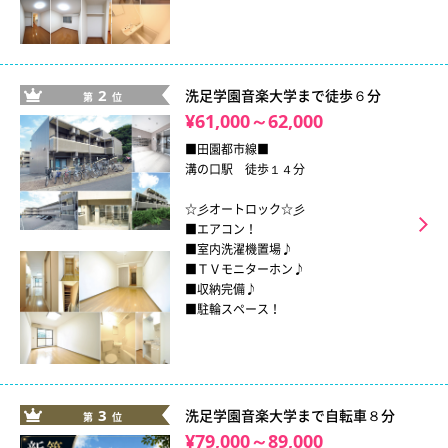
2
洗足学園音楽大学まで徒歩６分
第
位
¥61,000～62,000
■田園都市線■
溝の口駅 徒歩１４分
☆彡オートロック☆彡
■エアコン！
■室内洗濯機置場♪
■ＴＶモニターホン♪
■収納完備♪
■駐輪スペース！
3
洗足学園音楽大学まで自転車８分
第
位
¥79,000～89,000