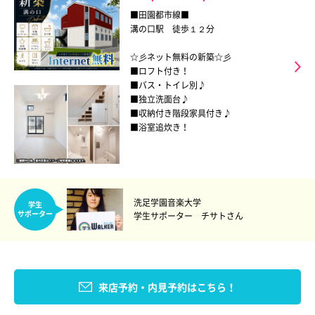
■田園都市線■
溝の口駅 徒歩１２分
☆彡ネット無料の新築☆彡
■ロフト付き！
■バス・トイレ別♪
■独立洗面台♪
■収納付き階段家具付き♪
■浴室追炊き！
洗足学園音楽大学
学生
サポーター
学生サポーター チサトさん
来店予約・内見予約はこちら！