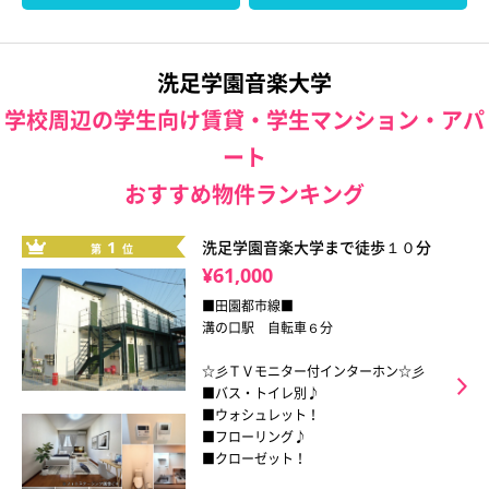
洗足学園音楽大学
学校周辺の学生向け賃貸・学生マンション・アパ
ート
おすすめ物件ランキング
1
洗足学園音楽大学まで徒歩１０分
第
位
¥61,000
■田園都市線■
溝の口駅 自転車６分
☆彡ＴＶモニター付インターホン☆彡
■バス・トイレ別♪
■ウォシュレット！
■フローリング♪
■クローゼット！