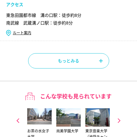
アクセス
東急田園都市線 溝の口駅：徒歩約8分
南武線 武蔵溝ノ口駅：徒歩約8分
ルート案内
もっとみる
こんな学校も見られています
東京藝術大学
お茶の水女子
尚美学園大学
東京音楽大学
桐朋学園大学
（上野キャン
大学
（池袋キャン