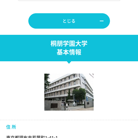
とじる
桐朋学園大学
基本情報
住 所
東京都調布市若葉町1-41-1