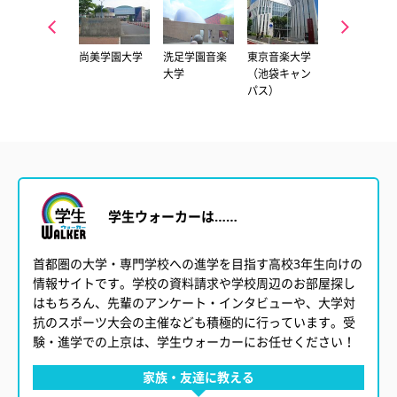
東京藝術大学
尚美学園大学
洗足学園音楽
東京音楽大学
日本大学 芸
（上野キャン
大学
（池袋キャン
学部
パス）
パス）
学生ウォーカーは……
首都圏の大学・専門学校への進学を目指す高校3年生向けの
情報サイトです。学校の資料請求や学校周辺のお部屋探し
はもちろん、先輩のアンケート・インタビューや、大学対
抗のスポーツ大会の主催なども積極的に行っています。受
験・進学での上京は、学生ウォーカーにお任せください！
家族・友達に教える