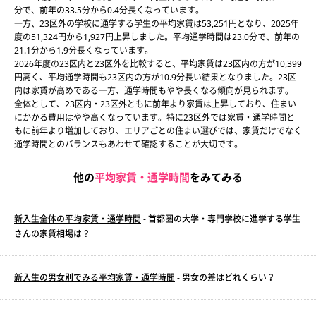
分で、前年の33.5分から0.4分長くなっています。
一方、23区外の学校に通学する学生の平均家賃は53,251円となり、2025年
度の51,324円から1,927円上昇しました。平均通学時間は23.0分で、前年の
21.1分から1.9分長くなっています。
2026年度の23区内と23区外を比較すると、平均家賃は23区内の方が10,399
円高く、平均通学時間も23区内の方が10.9分長い結果となりました。23区
内は家賃が高めである一方、通学時間もやや長くなる傾向が見られます。
全体として、23区内・23区外ともに前年より家賃は上昇しており、住まい
にかかる費用はやや高くなっています。特に23区外では家賃・通学時間と
もに前年より増加しており、エリアごとの住まい選びでは、家賃だけでなく
通学時間とのバランスもあわせて確認することが大切です。
他の
平均家賃・通学時間
をみてみる
新入生全体の平均家賃・通学時間
- 首都圏の大学・専門学校に進学する学生
さんの家賃相場は？
新入生の男女別でみる平均家賃・通学時間
- 男女の差はどれくらい？