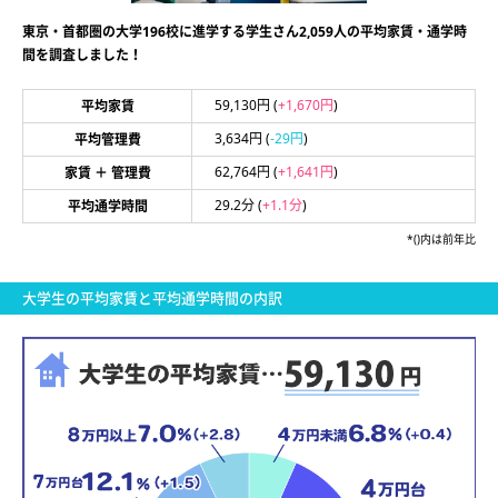
東京・首都圏の大学196校に進学する学生さん2,059人の平均家賃・通学時
間を調査しました！
59,130円
(
+1,670円
)
平均家賃
3,634円
(
-29円
)
平均管理費
62,764円
(
+1,641円
)
家賃 ＋ 管理費
29.2分
(
+1.1分
)
平均通学時間
*()内は前年比
大学生の平均家賃と平均通学時間の内訳