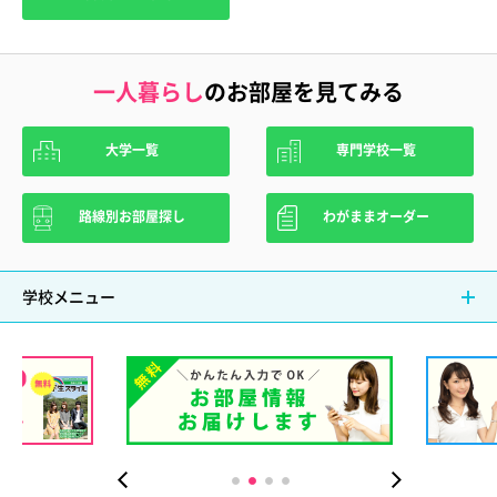
一人暮らし
のお部屋を見てみる
大学一覧
専門学校一覧
路線別お部屋探し
わがままオーダー
学校メニュー
頭）