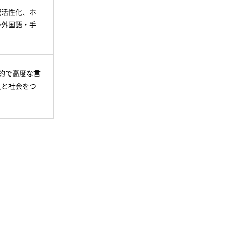
域活性化、ホ
つ外国語・手
的で高度な言
人と社会をつ