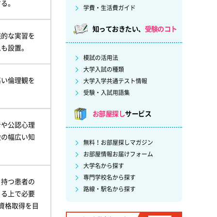
する。
学費・生活費ガイド
知っておきたい、
受験のコト
践的な実習を
ムも設置。
模試の活用法
大学入試の種類
高い倫理観を
大学入学共通テスト情報
受験・入試用語集
お部屋探し
サービス
者や公認心理
般の幅広い知
無料！お部屋探しマガジン
お部屋情報お届けフォーム
大学名から探す
専門学校名から探す
を持つ患者の
路線・駅名から探す
きる上で必要
資格取得を目