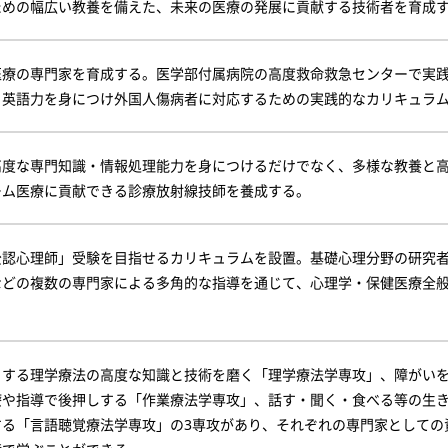
ための幅広い教養を備えた、未来の医療の発展に貢献する技術者を育成
医療の専門家を育成する。医学部付属病院の高度救命救急センターで実
。英語力を身につけ外国人傷病者に対応するための実践的なカリキュラ
高度な専門知識・情報処理能力を身につけるだけでなく、多様な教養と
ーム医療に貢献できる診療放射線技師を養成する。
公認心理師」受験を目指せるカリキュラムを設置。基礎心理分野の研究
などの複数の専門家による多角的な指導を通じて、心理学・保健医療全
とする理学療法の高度な知識と技術を磨く「理学療法学専攻」、障がい
療や指導で後押しする「作業療法学専攻」、話す・聞く・食べる等の生
する「言語聴覚療法学専攻」の3専攻があり、それぞれの専門家としての