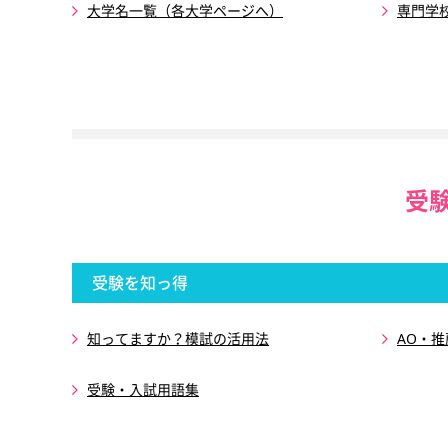
大学名一覧（各大学ページへ）
専門学
受
受験を知っ得
知ってますか？模試の活用法
AO・
受験・入試用語集