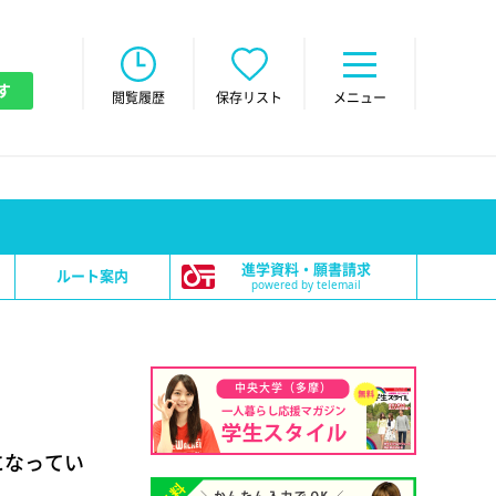
す
閲覧履歴
保存リスト
メニュー
進学資料・願書請求
ルート案内
powered by telemail
中央大学（多摩）
になってい