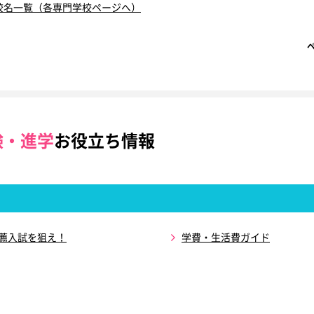
校名一覧（各専門学校ページへ）
験・進学
お役立ち情報
推薦入試を狙え！
学費・生活費ガイド