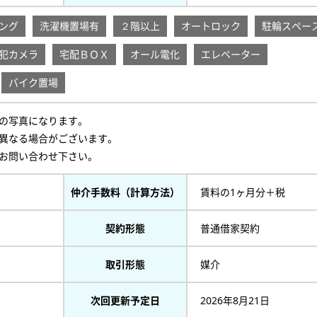
ング
洗濯機置場有
２階以上
オートロック
駐輪スペー
犯カメラ
宅配ＢＯＸ
オール電化
エレベーター
バイク置場
の写真になります。
異なる場合がございます。
お問い合わせ下さい。
仲介手数料（計算方法）
賃料の1ヶ月分＋税
契約形態
普通借家契約
取引形態
媒介
次回更新予定日
2026年8月21日