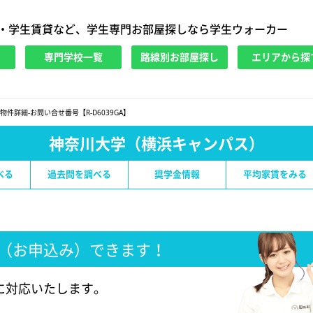
・学生賃貸など、学生専門お部屋探しなら学生ウォーカー
専門学校一覧
路線別お部屋探し
エリアから探
物件詳細-お問い合せ番号【R-D6039GA】
神奈川大学（横浜キャンパス）
べる
過去問を調べる
奨学金情報
平均家賃をみる
（お申込み）できます！
に対応いたします。