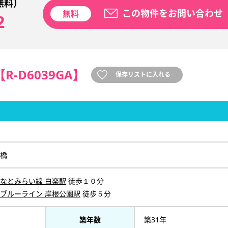
無料）
この物件をお問い合わせ
無料
2
【R-D6039GA】
保存リストに入れる
橋
なとみらい線 白楽駅
徒歩１０分
ブルーライン 岸根公園駅
徒歩５分
築年数
築31年