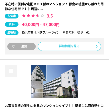
不在時に便利な宅配ＢＯＸ付のマンション！ 都会の喧騒から離れた閑
静な住宅街です♪ 周辺に…
3.5
人気度
40,000
47,000
賃料
円
～
円
最寄駅
横浜市営地下鉄ブルーライン 片倉町駅 徒歩 6分
詳細情報を見る
追加
お家賃重視の学生に必見のマンションタイプ！！ 駅前には商店街やコ