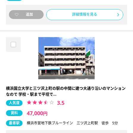
詳細情報を見る
追加
横浜国立大学と三ツ沢上町の駅の中間に建つ大通り沿いのマンション
なので 学校・駅まで平坦で…
3.5
人気度
47,000
賃料
円
最寄駅
横浜市営地下鉄ブルーライン 三ツ沢上町駅 徒歩 5分