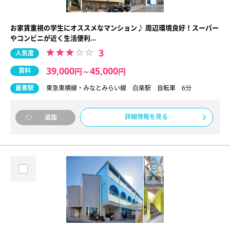
お家賃重視の学生にオススメなマンション♪ 周辺環境良好！スーパー
やコンビニが近く生活便利…
3
人気度
39,000
45,000
賃料
円
～
円
最寄駅
東急東横線・みなとみらい線 白楽駅 自転車 6分
詳細情報を見る
追加