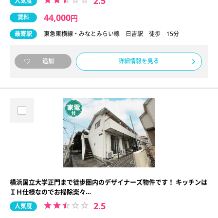
2.5
人気度
44,000
賃料
円
最寄駅
東急東横線・みなとみらい線 日吉駅 徒歩 15分
詳細情報を見る
追加
横浜国立大学正門まで徒歩圏内のデザイナーズ物件です！ キッチンは
ＩＨ仕様なのでお掃除楽々…
2.5
人気度