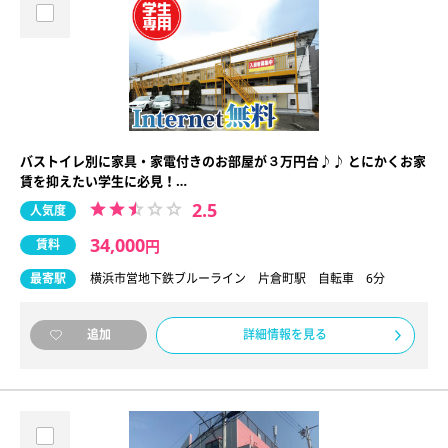
バストイレ別に家具・家電付きのお部屋が３万円台♪♪ とにかくお家
賃を抑えたい学生に必見！…
2.5
人気度
34,000
賃料
円
最寄駅
横浜市営地下鉄ブルーライン 片倉町駅 自転車 6分
詳細情報を見る
追加