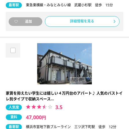
最寄駅
東急東横線・みなとみらい線 武蔵小杉駅 徒歩 15分
詳細情報を見る
追加
家賃を抑えたい学生には嬉しい４万円台のアパート♪ 人気のバストイ
レ別タイプで収納スペース…
3.5
人気度
47,000
賃料
円
最寄駅
横浜市営地下鉄ブルーライン 三ツ沢下町駅 徒歩 12分