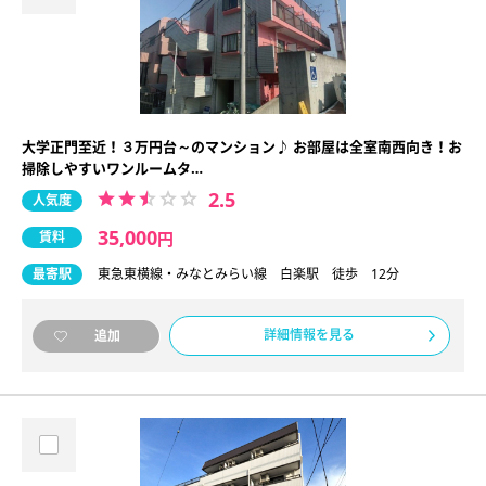
大学正門至近！３万円台～のマンション♪ お部屋は全室南西向き！お
掃除しやすいワンルームタ…
2.5
人気度
35,000
賃料
円
最寄駅
東急東横線・みなとみらい線 白楽駅 徒歩 12分
詳細情報を見る
追加