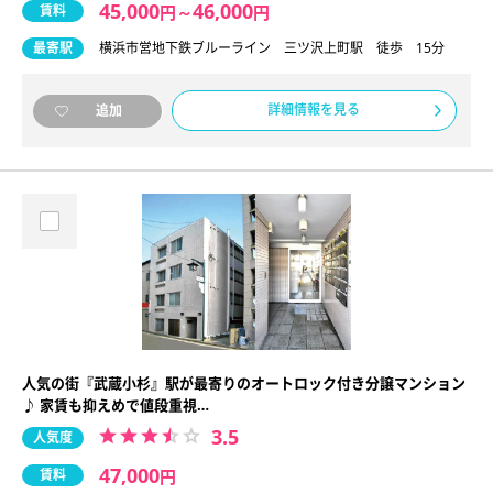
45,000
46,000
賃料
円
～
円
最寄駅
横浜市営地下鉄ブルーライン 三ツ沢上町駅 徒歩 15分
詳細情報を見る
追加
人気の街『武蔵小杉』駅が最寄りのオートロック付き分譲マンション
♪ 家賃も抑えめで値段重視…
3.5
人気度
47,000
賃料
円