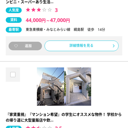
ンビニ・スーパーあり生活…
3
人気度
44,000
47,000
賃料
円
～
円
最寄駅
東急東横線・みなとみらい線 綱島駅 徒歩 14分
詳細情報を見る
追加
『家賃重視』『マンション希望』の学生にオススメな物件！ 学校から
の帰り道に大型量販店や飲…