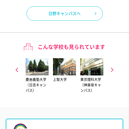
日野キャンパスへ
こんな学校も見られています
青山学院大学
慶應義塾大学
上智大学
東京理科大学
法政大学（市
（青山キャン
（日吉キャン
（神楽坂キャ
ヶ谷キャンパ
パス）
パス）
ンパス）
ス）