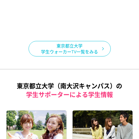
 受験生の皆さま
首都大学東京 首都大の学生さ
首都大学東京
のメッセージ
んってどんな感じ？
校生が質問
東京都立大学
学生ウォーカーTV一覧をみる
東京都立大学（南大沢キャンパス）の
学生サポーターによる学生情報