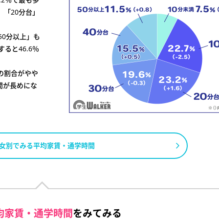
、「20分台」
50分以上」も
ると46.6％
上の割合がやや
間が長めにな
女別でみる平均家賃・通学時間
均家賃・通学時間
をみてみる