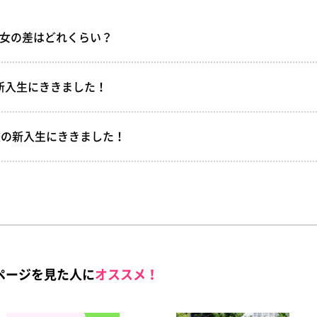
男女の差はどれくらい？
大学新入生にききました！
2校の新入生にききました！
ページを見た人に
オススメ！