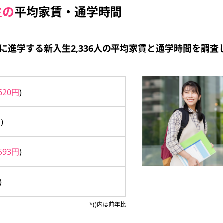
生の
平均家賃・通学時間
校に進学する新入生2,336人の平均家賃と通学時間を調査
,620円
)
円
)
,593円
)
)
*()内は前年比