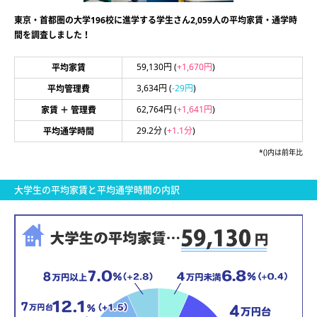
東京・首都圏の大学196校に進学する学生さん2,059人の平均家賃・通学時
間を調査しました！
59,130円
(
+1,670円
)
平均家賃
3,634円
(
-29円
)
平均管理費
62,764円
(
+1,641円
)
家賃 ＋ 管理費
29.2分
(
+1.1分
)
平均通学時間
*()内は前年比
大学生の平均家賃と平均通学時間の内訳