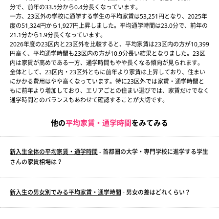
分で、前年の33.5分から0.4分長くなっています。
一方、23区外の学校に通学する学生の平均家賃は53,251円となり、2025年
度の51,324円から1,927円上昇しました。平均通学時間は23.0分で、前年の
21.1分から1.9分長くなっています。
2026年度の23区内と23区外を比較すると、平均家賃は23区内の方が10,399
円高く、平均通学時間も23区内の方が10.9分長い結果となりました。23区
内は家賃が高めである一方、通学時間もやや長くなる傾向が見られます。
全体として、23区内・23区外ともに前年より家賃は上昇しており、住まい
にかかる費用はやや高くなっています。特に23区外では家賃・通学時間と
もに前年より増加しており、エリアごとの住まい選びでは、家賃だけでなく
通学時間とのバランスもあわせて確認することが大切です。
他の
平均家賃・通学時間
をみてみる
新入生全体の平均家賃・通学時間
- 首都圏の大学・専門学校に進学する学生
さんの家賃相場は？
新入生の男女別でみる平均家賃・通学時間
- 男女の差はどれくらい？