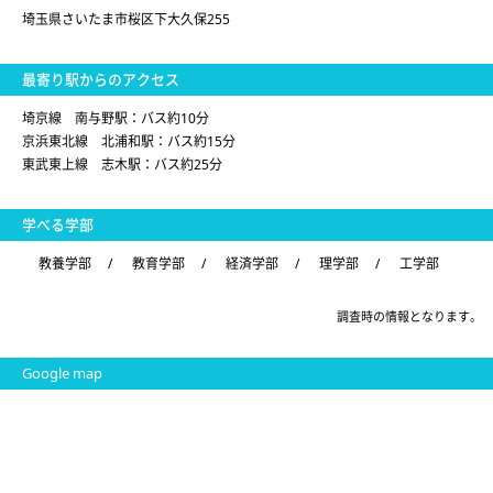
埼玉県さいたま市桜区下大久保255
最寄り駅からのアクセス
埼京線 南与野駅：バス約10分
京浜東北線 北浦和駅：バス約15分
東武東上線 志木駅：バス約25分
学べる学部
教養学部
/
教育学部
/
経済学部
/
理学部
/
工学部
調査時の情報となります。
Google map