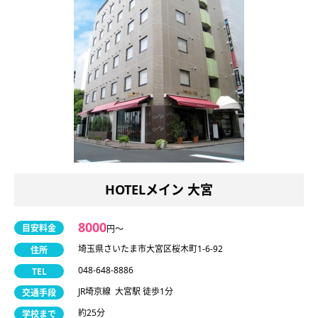
HOTELメイン 大宮
8000
目安料金
円〜
埼玉県さいたま市大宮区桜木町1-6-92
住所
048-648-8886
TEL
JR埼京線 大宮駅 徒歩1分
交通手段
約25分
学校まで