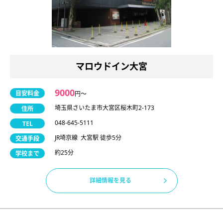
マロウドイン大宮
9000
目安料金
円〜
埼玉県さいたま市大宮区桜木町2-173
住所
048-645-5111
TEL
JR埼京線 大宮駅 徒歩5分
交通手段
約25分
学校まで
詳細情報を見る