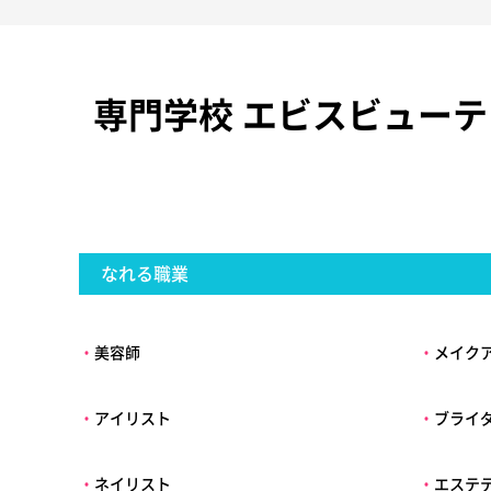
専門学校 エビスビュー
なれる職業
・
美容師
・
メイク
・
アイリスト
・
ブライ
・
ネイリスト
・
エステ