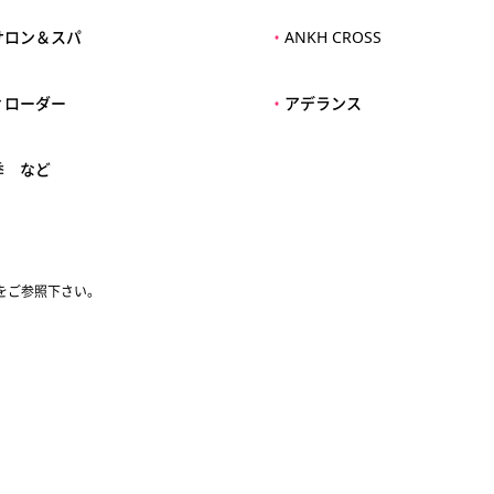
サロン＆スパ
・
ANKH CROSS
ィローダー
・
アデランス
季 など
をご参照下さい。