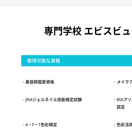
専門学校 エビスビ
取得可能な資格
・
美容師国家資格
・
メイク
・
JNAジェルネイル技能検定試験
・
BIA
認定
・
A・F・T色彩検定
・
色彩活