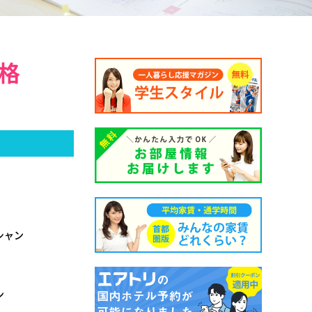
格
シャン
ン