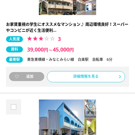
お家賃重視の学生にオススメなマンション♪ 周辺環境良好！スーパー
やコンビニが近く生活便利…
3
人気度
39,000
45,000
賃料
円
～
円
最寄駅
東急東横線・みなとみらい線 白楽駅 自転車 6分
詳細情報を見る
追加