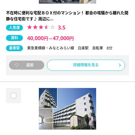
不在時に便利な宅配ＢＯＸ付のマンション！ 都会の喧騒から離れた閑
静な住宅街です♪ 周辺に…
3.5
人気度
40,000
47,000
賃料
円
～
円
最寄駅
東急東横線・みなとみらい線 白楽駅 自転車 8分
詳細情報を見る
追加