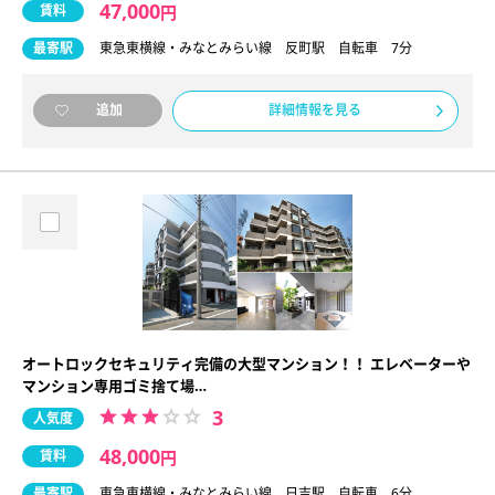
47,000
賃料
円
最寄駅
東急東横線・みなとみらい線 反町駅 自転車 7分
詳細情報を見る
追加
オートロックセキュリティ完備の大型マンション！！ エレベーターや
マンション専用ゴミ捨て場…
3
人気度
48,000
賃料
円
最寄駅
東急東横線・みなとみらい線 日吉駅 自転車 6分