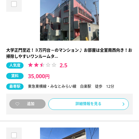
大学正門至近！３万円台～のマンション♪ お部屋は全室南西向き！お
掃除しやすいワンルームタ…
2.5
人気度
35,000
賃料
円
最寄駅
東急東横線・みなとみらい線 白楽駅 徒歩 12分
詳細情報を見る
追加