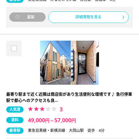
詳細情報を見る
追加
最寄り駅まで近く近隣は商店街があり生活便利な環境です♪ 急行停車
駅で都心へのアクセスも良…
3
人気度
49,000
57,000
賃料
円
～
円
最寄駅
東急目黒線・新横浜線 大岡山駅 徒歩 4分