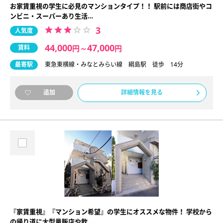
お家賃重視の学生に必見のマンションタイプ！！ 駅前には商店街やコ
ンビニ・スーパーあり生活…
3
人気度
44,000
47,000
賃料
円
～
円
最寄駅
東急東横線・みなとみらい線 綱島駅 徒歩 14分
詳細情報を見る
追加
『家賃重視』『マンション希望』の学生にオススメな物件！ 学校から
の帰り道に大型量販店や飲…