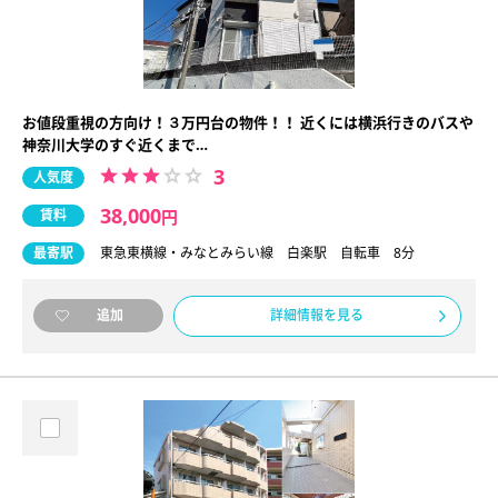
お値段重視の方向け！３万円台の物件！！ 近くには横浜行きのバスや
神奈川大学のすぐ近くまで…
3
人気度
38,000
賃料
円
最寄駅
東急東横線・みなとみらい線 白楽駅 自転車 8分
詳細情報を見る
追加