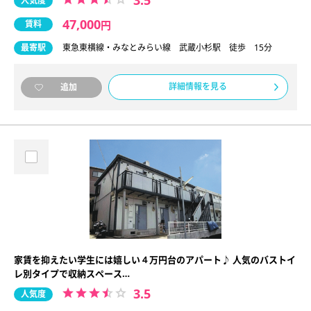
3.5
人気度
47,000
賃料
円
最寄駅
東急東横線・みなとみらい線 武蔵小杉駅 徒歩 15分
詳細情報を見る
追加
家賃を抑えたい学生には嬉しい４万円台のアパート♪ 人気のバストイ
レ別タイプで収納スペース…
3.5
人気度