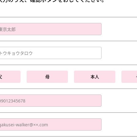
父
母
本人