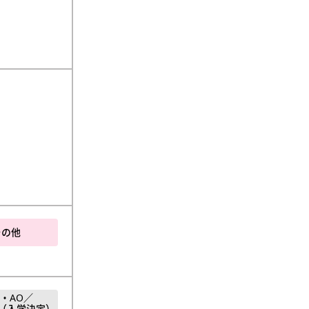
その他
・AO／
（入学決定）