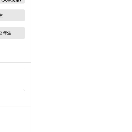
生
２年生