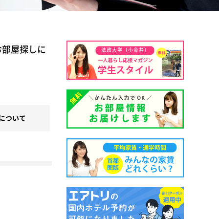
お部屋探しに
法政大学（小金井）
について