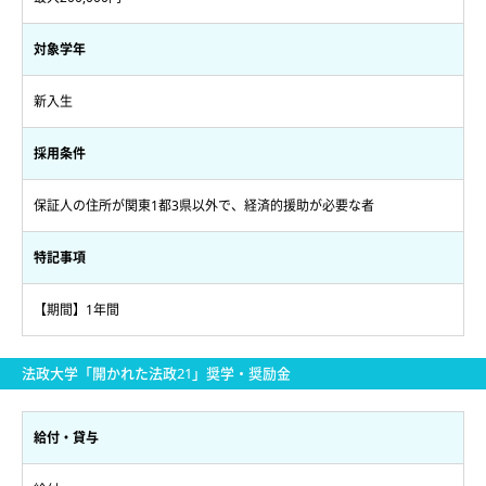
対象学年
新入生
採用条件
保証人の住所が関東1都3県以外で、経済的援助が必要な者
特記事項
【期間】1年間
法政大学「開かれた法政21」奨学・奨励金
給付・貸与