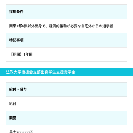
採用条件
関東1都6県以外出身で、経済的援助が必要な自宅外からの通学者
特記事項
【期間】1年間
法政大学後援会支部出身学生支援奨学金
給付・貸与
給付
額面
最大200,000円