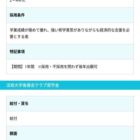
2～4年次
採用条件
学業成績が極めて優れ、強い修学意思がありながらも経済的な支援を必
要とする者
特記事項
【期間】1年間 ※採用・不採用を問わず毎年出願可
法政大学後援会クラブ奨学金
給付・貸与
給付
額面