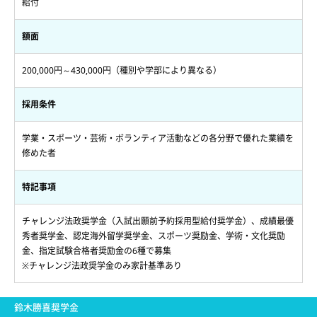
給付
額面
200,000円～430,000円（種別や学部により異なる）
採用条件
学業・スポーツ・芸術・ボランティア活動などの各分野で優れた業績を
修めた者
特記事項
チャレンジ法政奨学金（入試出願前予約採用型給付奨学金）、成績最優
秀者奨学金、認定海外留学奨学金、スポーツ奨励金、学術・文化奨励
金、指定試験合格者奨励金の6種で募集
※チャレンジ法政奨学金のみ家計基準あり
鈴木勝喜奨学金