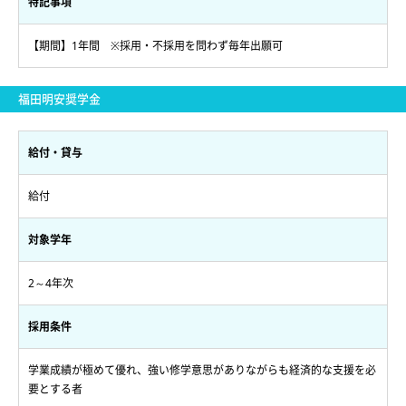
特記事項
【期間】1年間 ※採用・不採用を問わず毎年出願可
福田明安奨学金
給付・貸与
給付
対象学年
2～4年次
採用条件
学業成績が極めて優れ、強い修学意思がありながらも経済的な支援を必
要とする者