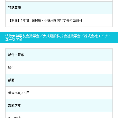
特記事項
【期間】1年間 ※採用・不採用を問わず毎年出願可
法政大学学友会奨学金／大成建設株式会社奨学金／株式会社エイチ・
ユー奨学金
給付・貸与
給付
額面
最大300,000円
対象学年