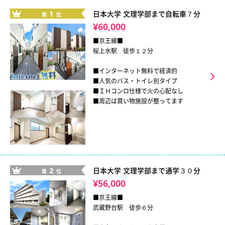
1
日本大学 文理学部まで自転車７分
第
位
¥60,000
■京王線■
桜上水駅 徒歩１２分
■インターネット無料で経済的
■人気のバス・トイレ別タイプ
■ＩＨコンロ仕様で火の心配なし
■周辺は買い物施設が整ってます
2
日本大学 文理学部まで通学３０分
第
位
¥56,000
■京王線■
武蔵野台駅 徒歩６分