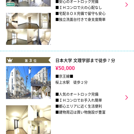
■安心のオートロック完備
■ＩＨコンロで火の心配なし
■宅配ＢＯＸ完備で留守も安心
■独立洗面台付きで身支度簡単
3
日本大学 文理学部まで徒歩７分
第
位
¥50,000
■京王線■
桜上水駅 徒歩２分
■人気のオートロック完備
■ＩＨコンロでお手入れ簡単
■都心エリアに近く生活便利
■建物周辺は買い物施設が豊富