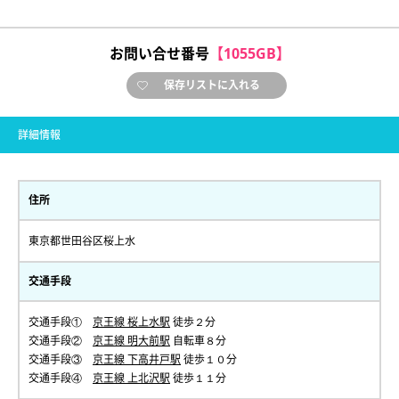
お問い合せ番号
【1055GB】
保存リストに入れる
詳細情報
住所
東京都世田谷区桜上水
交通手段
交通手段①
京王線 桜上水駅
徒歩２分
交通手段②
京王線 明大前駅
自転車８分
交通手段③
京王線 下高井戸駅
徒歩１０分
交通手段④
京王線 上北沢駅
徒歩１１分