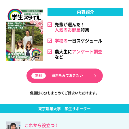
内容紹介
先輩が選んだ！
人気のお部屋
特集
学校の
一日スケジュール
農大生に
アンケート調査
など
資料をみておきたい
併願校の分もまとめてご請求いただけます。
東京農業大学
学生サポーター
これから役立つ！