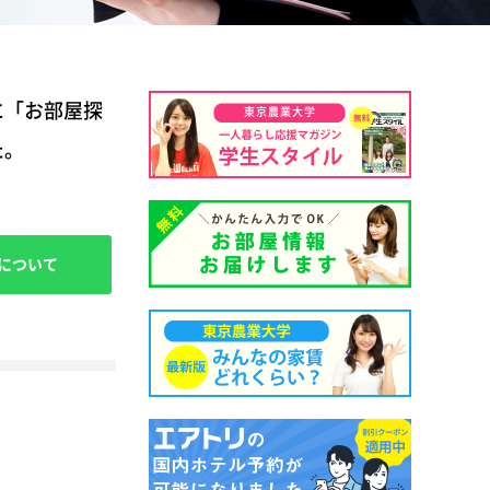
に「お部屋探
東京農業大学
た。
について