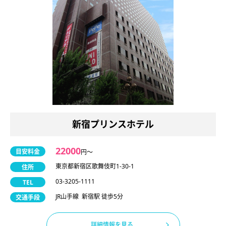
新宿プリンスホテル
22000
目安料金
円〜
東京都新宿区歌舞伎町1-30-1
住所
03-3205-1111
TEL
JR山手線 新宿駅 徒歩5分
交通手段
詳細情報を見る