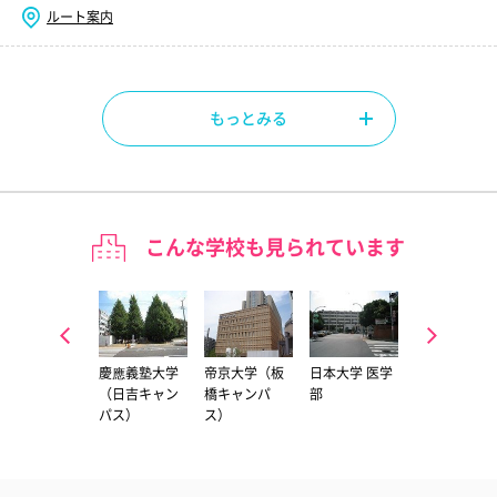
ルート案内
もっとみる
こんな学校も見られています
東京科学大学
慶應義塾大学
帝京大学（板
日本大学 医学
北里大学（相
（国府台キャ
（日吉キャン
橋キャンパ
部
模原キャンパ
ンパス）
パス）
ス）
ス）