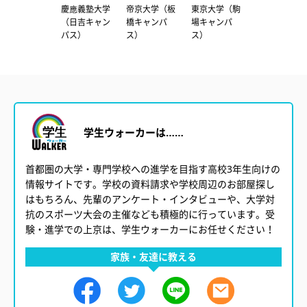
東京科学大学
慶應義塾大学
帝京大学（板
東京大学（駒
日本大学 医
（国府台キャ
（日吉キャン
橋キャンパ
場キャンパ
部
ンパス）
パス）
ス）
ス）
学生ウォーカーは……
首都圏の大学・専門学校への進学を目指す高校3年生向けの
情報サイトです。学校の資料請求や学校周辺のお部屋探し
はもちろん、先輩のアンケート・インタビューや、大学対
抗のスポーツ大会の主催なども積極的に行っています。受
験・進学での上京は、学生ウォーカーにお任せください！
家族・友達に教える