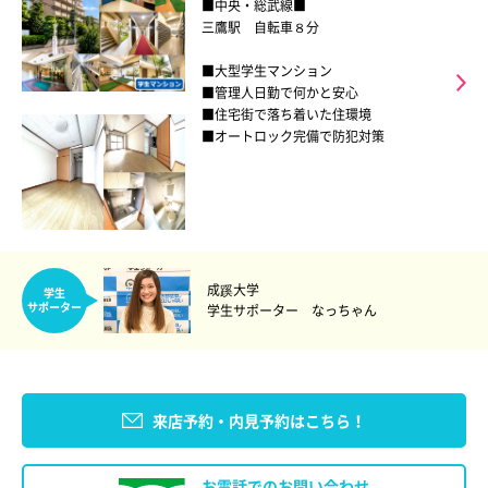
■中央・総武線■
三鷹駅 自転車８分
■大型学生マンション
■管理人日勤で何かと安心
■住宅街で落ち着いた住環境
■オートロック完備で防犯対策
成蹊大学
学生
サポーター
学生サポーター なっちゃん
来店予約・内見予約はこちら！
お電話でのお問い合わせ