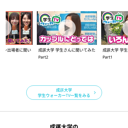
スコン出場者に聞い
成蹊大学 学生さんに聞いてみた
成蹊大学 学
Part2
Part1
成蹊大学
学生ウォーカーTV一覧をみる
成蹊大学の