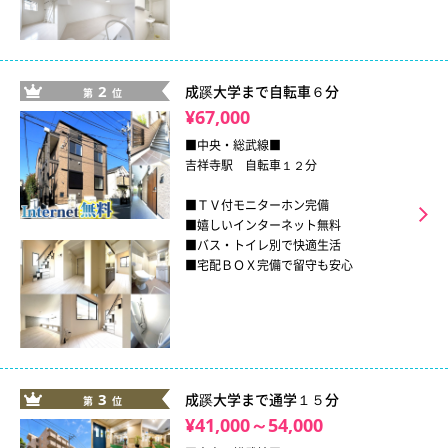
2
成蹊大学まで自転車６分
第
位
¥67,000
■中央・総武線■
吉祥寺駅 自転車１２分
■ＴＶ付モニターホン完備
■嬉しいインターネット無料
■バス・トイレ別で快適生活
■宅配ＢＯＸ完備で留守も安心
3
成蹊大学まで通学１５分
第
位
¥41,000～54,000