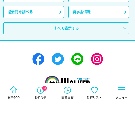
過去問を調べる
奨学金情報
すべて表示する
学生ウォーカー
学生マンション・学生賃貸など、
総合TOP
お知らせ
閲覧履歴
保存リスト
メニュー
学生専門お部屋探しなら学生ウォーカー
© 株式会社タウン情報サービス All Rights Reserved.