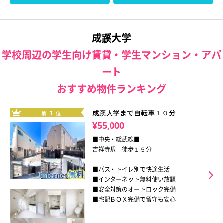
成蹊大学
学校周辺の学生向け賃貸・学生マンション・アパ
ート
おすすめ物件ランキング
1
成蹊大学まで自転車１０分
第
位
¥55,000
■中央・総武線■
吉祥寺駅 徒歩１５分
■バス・トイレ別で快適生活
■インターネット無料使い放題
■安全対策のオートロック完備
■宅配ＢＯＸ完備で留守も安心