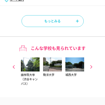
もっとみる
こんな学校も見られています
中央大学（多
國學院大學
駒澤大学
城西大学
成城大学
摩キャンパ
（渋谷キャン
ス）
パス）