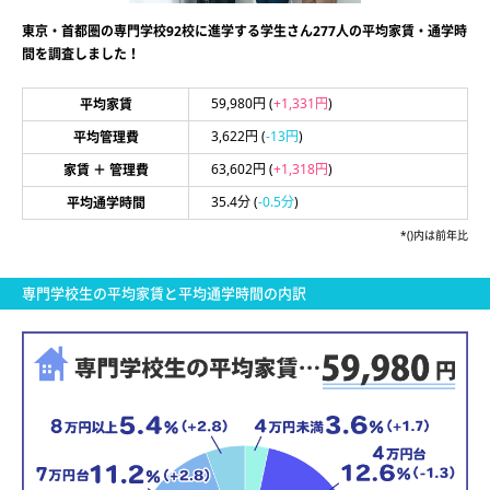
東京・首都圏の専門学校92校に進学する学生さん277人の平均家賃・通学時
間を調査しました！
59,980円
(
+1,331円
)
平均家賃
3,622円
(
-13円
)
平均管理費
63,602円
(
+1,318円
)
家賃 ＋ 管理費
35.4分
(
-0.5分
)
平均通学時間
*()内は前年比
専門学校生の平均家賃と平均通学時間の内訳