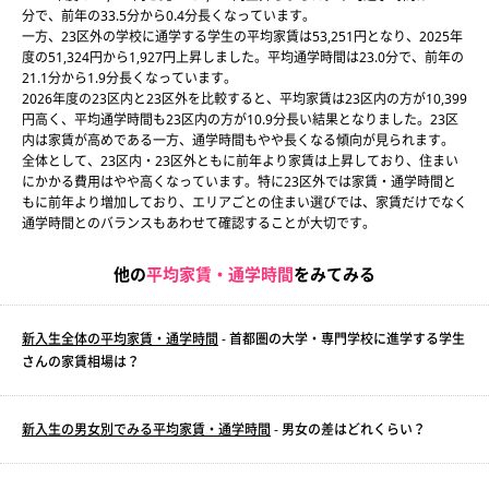
分で、前年の33.5分から0.4分長くなっています。
一方、23区外の学校に通学する学生の平均家賃は53,251円となり、2025年
度の51,324円から1,927円上昇しました。平均通学時間は23.0分で、前年の
21.1分から1.9分長くなっています。
2026年度の23区内と23区外を比較すると、平均家賃は23区内の方が10,399
円高く、平均通学時間も23区内の方が10.9分長い結果となりました。23区
内は家賃が高めである一方、通学時間もやや長くなる傾向が見られます。
全体として、23区内・23区外ともに前年より家賃は上昇しており、住まい
にかかる費用はやや高くなっています。特に23区外では家賃・通学時間と
もに前年より増加しており、エリアごとの住まい選びでは、家賃だけでなく
通学時間とのバランスもあわせて確認することが大切です。
他の
平均家賃・通学時間
をみてみる
新入生全体の平均家賃・通学時間
- 首都圏の大学・専門学校に進学する学生
さんの家賃相場は？
新入生の男女別でみる平均家賃・通学時間
- 男女の差はどれくらい？