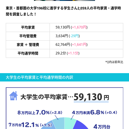
東京・首都圏の大学196校に進学する学生さん2,059人の平均家賃・通学時
間を調査しました！
59,130円
(
+1,670円
)
平均家賃
3,634円
(
-29円
)
平均管理費
62,764円
(
+1,641円
)
家賃 ＋ 管理費
29.2分
(
+1.1分
)
平均通学時間
*()内は前年比
大学生の平均家賃と平均通学時間の内訳