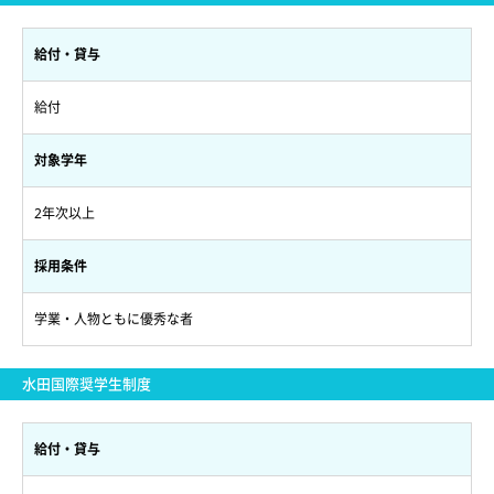
給付・貸与
給付
対象学年
2年次以上
採用条件
学業・人物ともに優秀な者
水田国際奨学生制度
給付・貸与