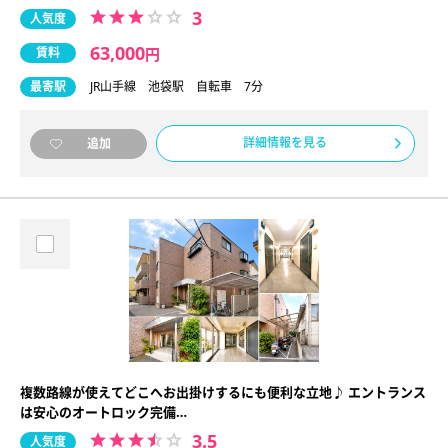
3
人気度
63,000
賃料
円
最寄駅
JR山手線 池袋駅 自転車 7分
詳細情報を見る
追加
複数路線が使えてどこへお出掛けするにも便利な立地♪ エントランス
は安心のオートロック完備…
3.5
人気度