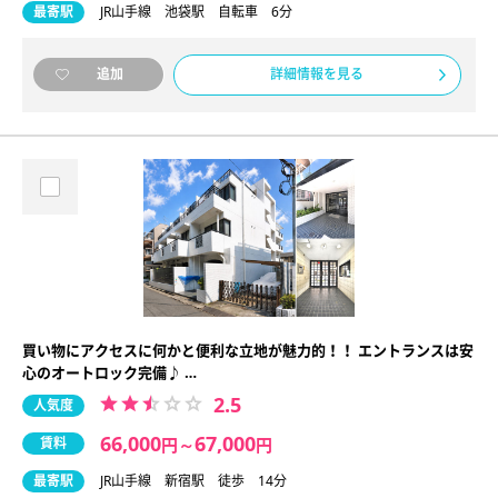
最寄駅
JR山手線 池袋駅 自転車 6分
詳細情報を見る
追加
買い物にアクセスに何かと便利な立地が魅力的！！ エントランスは安
心のオートロック完備♪ …
2.5
人気度
66,000
67,000
賃料
円
～
円
最寄駅
JR山手線 新宿駅 徒歩 14分