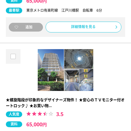
65,000
賃料
円
最寄駅
東京メトロ有楽町線 江戸川橋駅 自転車 6分
詳細情報を見る
追加
★螺旋階段が印象的なデザイナーズ物件！ ★安心のＴＶモニター付オ
ートロック♪ ★お買い物…
3.5
人気度
65,000
賃料
円