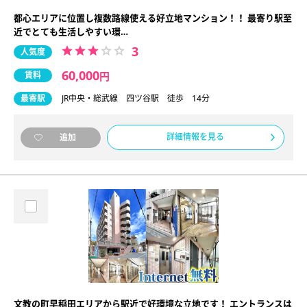
都心エリアに位置し複数路線使える好立地マンション！！ 最寄り駅至
近でとても生活しやすい環…
3
人気度
60,000
賃料
円
最寄駅
JR中央・総武線 四ツ谷駅 徒歩 14分
詳細情報を見る
追加
文教の町早稲田エリアから駅近で好環境な立地です！ エントランスは