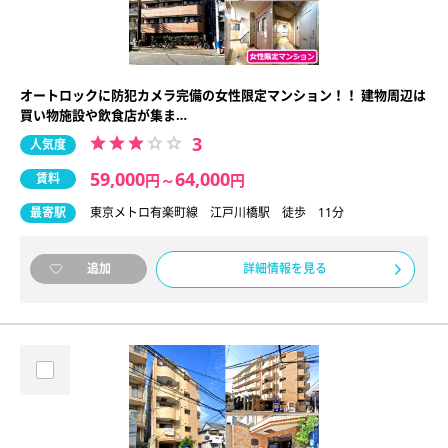
オートロックに防犯カメラ完備の女性限定マンション！！ 建物周辺は
買い物施設や飲食店が集ま…
3
人気度
59,000
64,000
賃料
円
～
円
最寄駅
東京メトロ有楽町線 江戸川橋駅 徒歩 11分
詳細情報を見る
追加