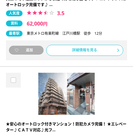
オートロック完備です♪ …
3.5
人気度
62,000
賃料
円
最寄駅
東京メトロ有楽町線 江戸川橋駅 徒歩 12分
詳細情報を見る
追加
★安心のオートロック付きマンション！防犯カメラ完備！ ★エレベー
ター♪ＣＡＴＶ対応♪光フ…