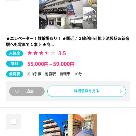
★エレベーター！駐輪場あり！ ★駅近♪２線利用可能♪池袋駅＆新宿
駅へも電車で１本♪ ★商…
3.5
人気度
55,000
59,000
賃料
円
～
円
最寄駅
JR山手線 池袋駅 自転車 10分
詳細情報を見る
追加