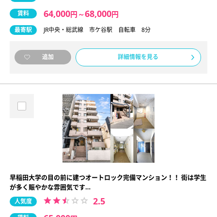
64,000
68,000
賃料
円
～
円
最寄駅
JR中央・総武線 市ケ谷駅 自転車 8分
詳細情報を見る
追加
早稲田大学の目の前に建つオートロック完備マンション！！ 街は学生
が多く賑やかな雰囲気です…
2.5
人気度