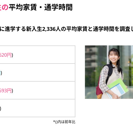
生の
平均家賃・通学時間
校に進学する新入生2,336人の平均家賃と通学時間を調査
,620円
)
円
)
,593円
)
)
*()内は前年比