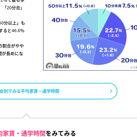
、「20分台」
50分以上」も
ると46.6％
上の割合がやや
間が長めにな
女別でみる平均家賃・通学時間
均家賃・通学時間
をみてみる