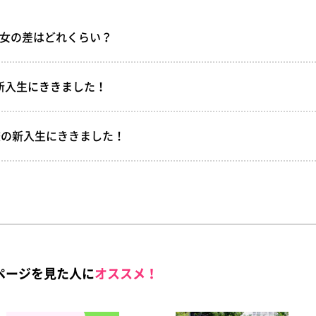
男女の差はどれくらい？
大学新入生にききました！
2校の新入生にききました！
ページを見た人に
オススメ！