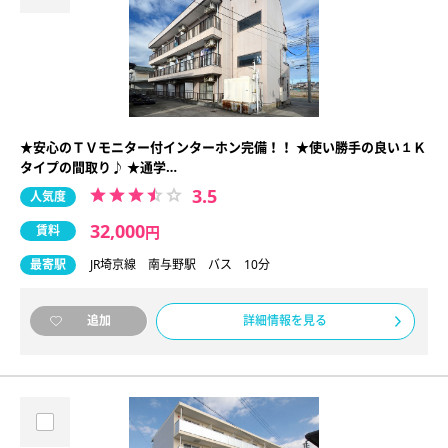
★安心のＴＶモニター付インターホン完備！！ ★使い勝手の良い１Ｋ
タイプの間取り♪ ★通学…
3.5
人気度
32,000
賃料
円
最寄駅
JR埼京線 南与野駅 バス 10分
詳細情報を見る
追加