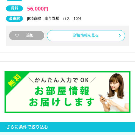
56,000
賃料
円
最寄駅
JR埼京線 南与野駅 バス 10分
詳細情報を見る
追加
さらに
条件で絞り込む