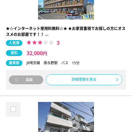
★☆インターネット使用料無料☆★ ★お家賃重視でお探しの方にオス
スメのお部屋です！！ …
3
人気度
32,000
賃料
円
最寄駅
JR埼京線 南与野駅 バス 15分
詳細情報を見る
追加