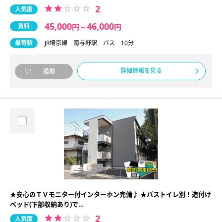
2
人気度
45,000
46,000
賃料
円
～
円
最寄駅
JR埼京線 南与野駅 バス 10分
詳細情報を見る
追加
★安心のＴＶモニター付インターホン完備♪ ★バストイレ別！造付け
ベッド(下部収納あり)で…
2
人気度