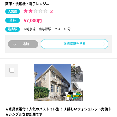
蔵庫・洗濯機・電子レンジ…
2
人気度
57,000
賃料
円
最寄駅
JR埼京線 南与野駅 バス 10分
詳細情報を見る
追加
★家具家電付！人気のバストイレ別！ ★嬉しいウォシュレット完備♪
★シンプルなお部屋です…