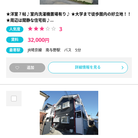
★洋室７帖♪室内洗濯機置場有り♪ ★大学まで徒歩圏内の好立地！！
★周辺は閑静な住宅街♪…
3
人気度
32,000
賃料
円
最寄駅
JR埼京線 南与野駅 バス 5分
詳細情報を見る
追加