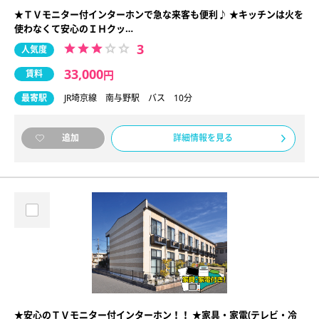
★ＴＶモニター付インターホンで急な来客も便利♪ ★キッチンは火を
使わなくて安心のＩＨクッ…
3
人気度
33,000
賃料
円
最寄駅
JR埼京線 南与野駅 バス 10分
詳細情報を見る
追加
★安心のＴＶモニター付インターホン！！ ★家具・家電(テレビ・冷