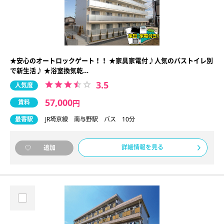
★安心のオートロックゲート！！ ★家具家電付♪人気のバストイレ別
で新生活♪ ★浴室換気乾…
3.5
人気度
57,000
賃料
円
最寄駅
JR埼京線 南与野駅 バス 10分
詳細情報を見る
追加