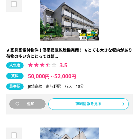
★家具家電付物件！浴室換気乾燥機完備！ ★とても大きな収納があり
荷物の多い方にとっては嬉…
3.5
人気度
50,000
52,000
賃料
円
～
円
最寄駅
JR埼京線 南与野駅 バス 10分
詳細情報を見る
追加