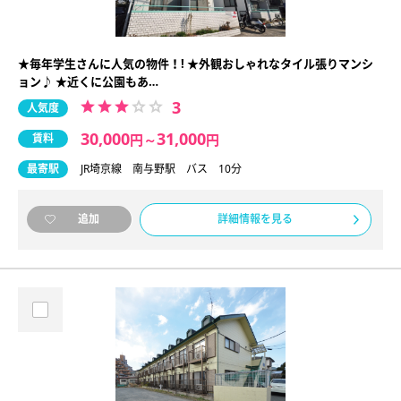
★毎年学生さんに人気の物件！! ★外観おしゃれなタイル張りマンシ
ョン♪ ★近くに公園もあ…
3
人気度
30,000
31,000
賃料
円
～
円
最寄駅
JR埼京線 南与野駅 バス 10分
詳細情報を見る
追加