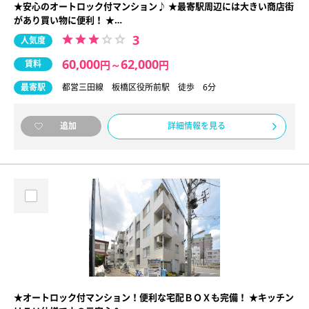
★安心のオートロック付マンション♪ ★最寄駅周辺には大きい商店街
があり買い物に便利！ ★…
3
人気度
60,000
62,000
賃料
円
～
円
最寄駅
都営三田線 板橋区役所前駅 徒歩 6分
詳細情報を見る
追加
★オートロック付マンション！便利な宅配ＢＯＸも完備！ ★キッチン