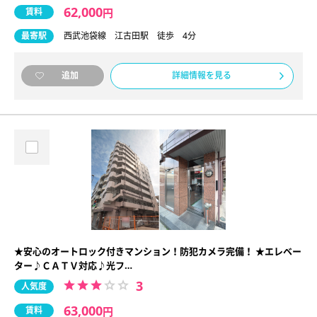
62,000
賃料
円
最寄駅
西武池袋線 江古田駅 徒歩 4分
詳細情報を見る
追加
★安心のオートロック付きマンション！防犯カメラ完備！ ★エレベー
ター♪ＣＡＴＶ対応♪光フ…
3
人気度
63,000
賃料
円