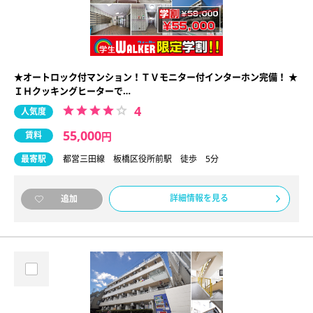
★オートロック付マンション！ＴＶモニター付インターホン完備！ ★
ＩＨクッキングヒーターで…
4
人気度
55,000
賃料
円
最寄駅
都営三田線 板橋区役所前駅 徒歩 5分
詳細情報を見る
追加