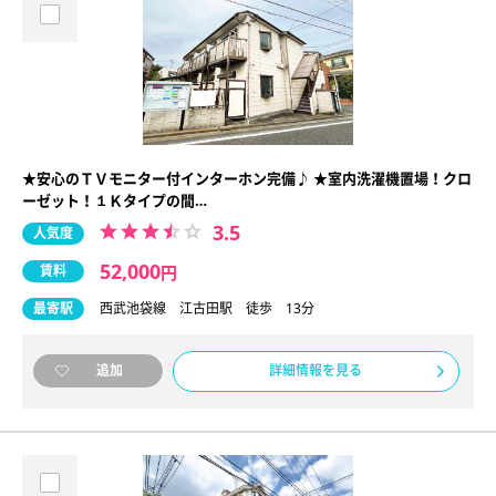
★安心のＴＶモニター付インターホン完備♪ ★室内洗濯機置場！クロ
ーゼット！１Ｋタイプの間…
3.5
人気度
52,000
賃料
円
最寄駅
西武池袋線 江古田駅 徒歩 13分
詳細情報を見る
追加