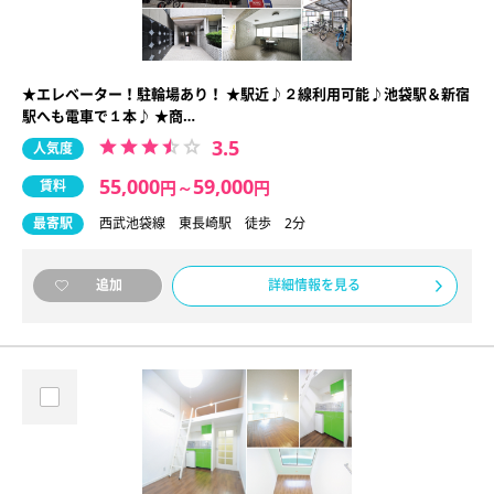
★エレベーター！駐輪場あり！ ★駅近♪２線利用可能♪池袋駅＆新宿
駅へも電車で１本♪ ★商…
3.5
人気度
55,000
59,000
賃料
円
～
円
最寄駅
西武池袋線 東長崎駅 徒歩 2分
詳細情報を見る
追加