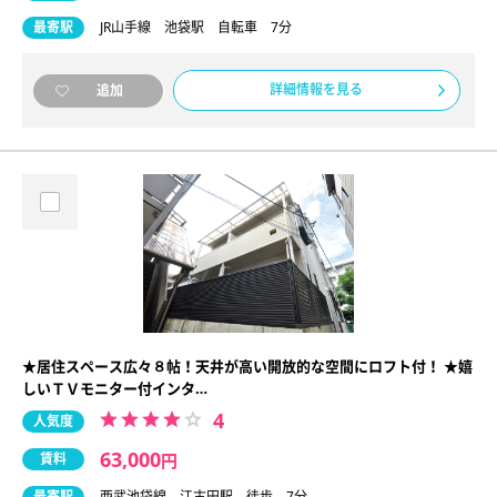
最寄駅
JR山手線 池袋駅 自転車 7分
詳細情報を見る
追加
★居住スペース広々８帖！天井が高い開放的な空間にロフト付！ ★嬉
しいＴＶモニター付インタ…
4
人気度
63,000
賃料
円
最寄駅
西武池袋線 江古田駅 徒歩 7分