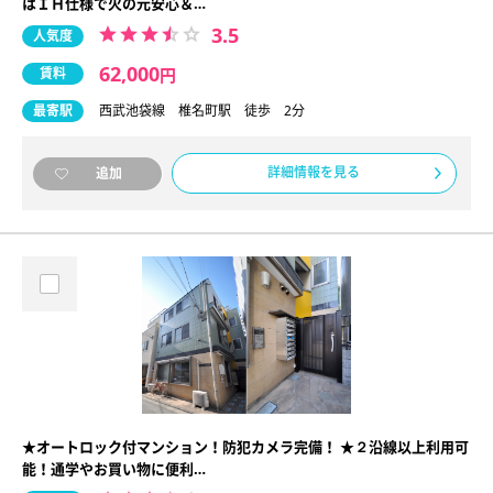
はＩＨ仕様で火の元安心＆…
3.5
人気度
62,000
賃料
円
最寄駅
西武池袋線 椎名町駅 徒歩 2分
詳細情報を見る
追加
★オートロック付マンション！防犯カメラ完備！ ★２沿線以上利用可
能！通学やお買い物に便利…