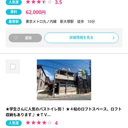
3.5
人気度
62,000
賃料
円
最寄駅
東京メトロ丸ノ内線 新大塚駅 徒歩 10分
詳細情報を見る
追加
★学生さんに人気のバストイレ別！ ★４帖のロフトスペース、ロフト
収納もあります♪ ★ＴＶ…
4
人気度