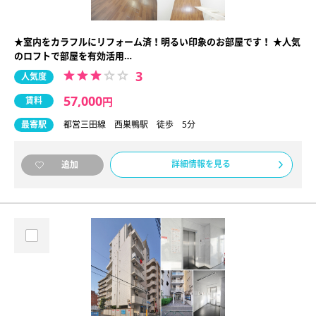
★室内をカラフルにリフォーム済！明るい印象のお部屋です！ ★人気
のロフトで部屋を有効活用…
3
人気度
57,000
賃料
円
最寄駅
都営三田線 西巣鴨駅 徒歩 5分
詳細情報を見る
追加