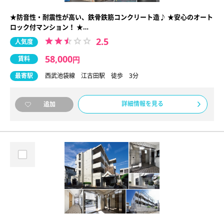
★防音性・耐震性が高い、鉄骨鉄筋コンクリート造♪ ★安心のオート
ロック付マンション！ ★…
2.5
人気度
58,000
賃料
円
最寄駅
西武池袋線 江古田駅 徒歩 3分
詳細情報を見る
追加