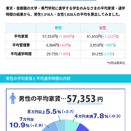
東京・首都圏の大学・専門学校に進学する学生のみなさまの平均家賃・通学
時間の結果から、男性1,316人・女性1,020人の平均を算出してみました。
男性
女性
平均家賃
57,353円
(
+1,806円
)
61,653円
(
+1,222円
)
平均管理費
3,384円
(
+83円
)
3,953円
(
-198円
)
平均通学時間
29.7分
(
+1.8分
)
30.2分
(
-0.5分
)
*()内は前年比
男性の平均家賃と平均通学時間の内訳