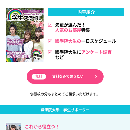
内容紹介
先輩が選んだ！
人気のお部屋
特集
國學院大生の
一日スケジュール
國學院大生に
アンケート調査
など
資料をみておきたい
併願校の分もまとめてご請求いただけます。
國學院大學
学生サポーター
これから役立つ！