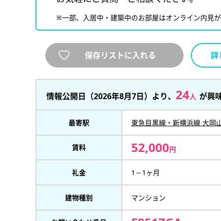
※一部、入居中・建築中のお部屋はオンライン内見
保存リストに入れる
詳
24
情報公開日（2026年8月7日）より、
が興
人
最寄駅
東急目黒線・新横浜線 大岡
52,000
賃料
円
礼金
1～1ヶ月
建物種別
マンション