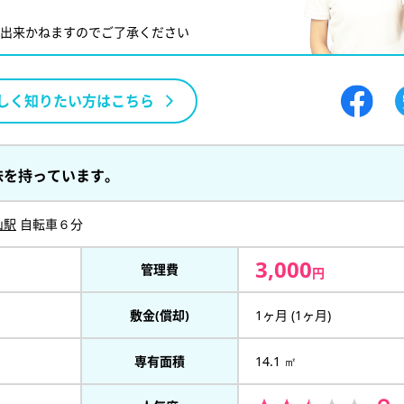
が出来かねますのでご了承ください
しく知りたい方はこちら
味を持っています。
山駅
自転車６分
3,000
管理費
円
敷金(償却)
1ヶ月 (1ヶ月)
専有面積
14.1 ㎡