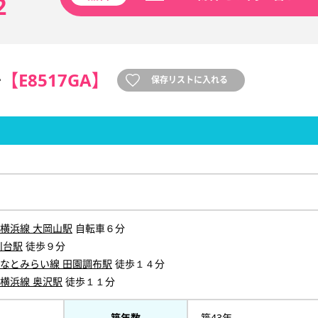
2
号
【E8517GA】
保存リストに入れる
横浜線 大岡山駅
自転車６分
川台駅
徒歩９分
なとみらい線 田園調布駅
徒歩１４分
横浜線 奥沢駅
徒歩１１分
築年数
築43年