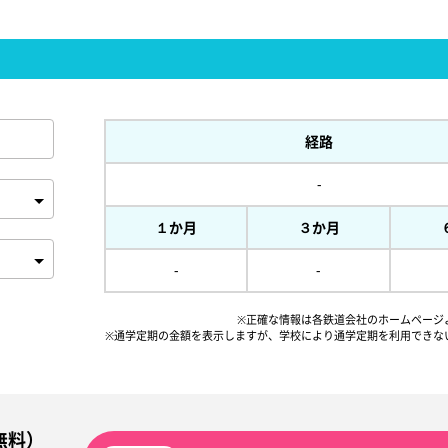
経路
-
１か月
３か月
-
-
※正確な情報は各鉄道会社のホームページ
※通学定期の金額を表示しますが、
学校により通学定期を利用できな
無料）