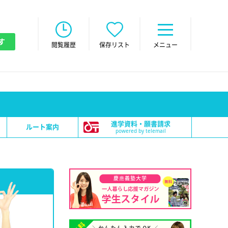
す
閲覧履歴
保存リスト
メニュー
進学資料・願書請求
ルート案内
powered by telemail
慶應義塾大学