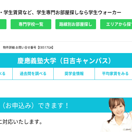
・学生賃貸など、学生専門お部屋探しなら学生ウォーカー
専門学校一覧
路線別お部屋探し
エリアから探
物件詳細-お問い合せ番号【E8517GA】
慶應義塾大学（日吉キャンパス）
べる
過去問を調べる
奨学金情報
平均家賃をみる
（お申込み）できます！
に対応いたします。