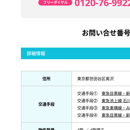
0120-76-992
フリーダイヤル
お問い合せ番
詳細情報
住所
東京都世田谷区奥沢
交通手段①
東急目黒線・新
交通手段②
東急池上線 石
交通手段
交通手段③
東急東横線・み
交通手段④
東急目黒線・新
物件階層
4階 ／ 4階建て