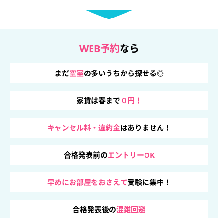
WEB予約
なら
まだ
空室
の多いうちから探せる◎
家賃は春まで
０円！
キャンセル料・違約金
はありません！
合格発表前の
エントリーOK
早めにお部屋をおさえて
受験に集中！
合格発表後の
混雑回避