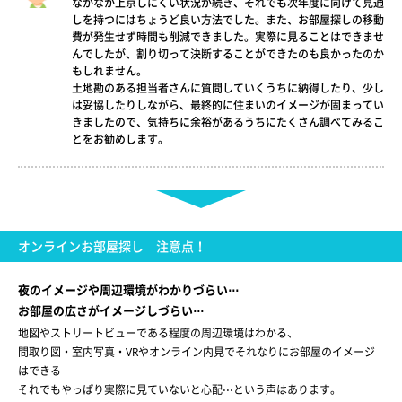
なかなか上京しにくい状況が続き、それでも次年度に向けて見通
しを持つにはちょうど良い方法でした。また、お部屋探しの移動
費が発生せず時間も削減できました。実際に見ることはできませ
んでしたが、割り切って決断することができたのも良かったのか
もしれません。
土地勘のある担当者さんに質問していくうちに納得したり、少し
は妥協したりしながら、最終的に住まいのイメージが固まってい
きましたので、気持ちに余裕があるうちにたくさん調べてみるこ
とをお勧めします。
オンラインお部屋探し 注意点！
夜のイメージや周辺環境がわかりづらい⋅⋅⋅
お部屋の広さがイメージしづらい⋅⋅⋅
地図やストリートビューである程度の周辺環境はわかる、
間取り図・室内写真・VRやオンライン内見でそれなりにお部屋のイメージ
はできる
それでもやっぱり実際に見ていないと心配⋅⋅⋅という声はあります。