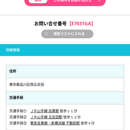
無料
この物件をお問い合わせ
お問い合せ番号
【E7031GA】
保存リストに入れる
詳細情報
住所
東京都品川区西五反田
交通手段
交通手段①
ＪＲ山手線 目黒駅
徒歩１１分
交通手段②
ＪＲ山手線 五反田駅
徒歩１２分
交通手段③
東急目黒線・新横浜線 不動前駅
徒歩４分