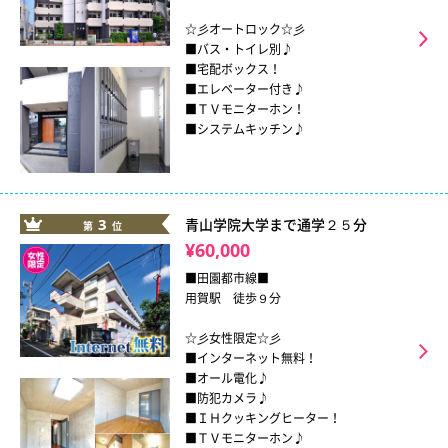
☆彡オートロック☆彡
■バス・トイレ別♪
■宅配ボックス！
■エレベーター付き♪
■ＴＶモニターホン！
■システムキッチン♪
3
青山学院大学まで通学２５分
第
位
¥60,000
■田園都市線■
用賀駅 徒歩９分
☆彡女性限定☆彡
■インターネット無料！
■オール電化♪
■防犯カメラ♪
■ＩＨクッキングヒーター！
■ＴＶモニターホン♪