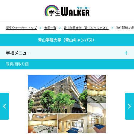
学生ウォーカー
学生ウォーカー トップ
大学一覧
青山学院大学（青山キャンパス）
物件詳細-お問
青山学院大学（青山キャンパス）
学校メニュー
写真/間取り図