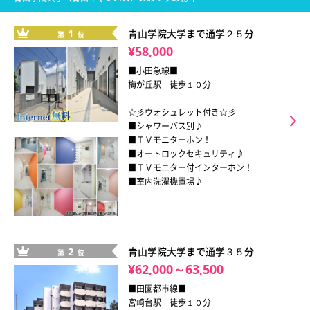
1
青山学院大学まで通学２５分
第
位
¥58,000
■小田急線■
梅が丘駅 徒歩１０分
☆彡ウォシュレット付き☆彡
■シャワーバス別♪
■ＴＶモニターホン！
■オートロックセキュリティ♪
■ＴＶモニター付インターホン！
■室内洗濯機置場♪
2
青山学院大学まで通学３５分
第
位
¥62,000～63,500
■田園都市線■
宮崎台駅 徒歩１０分