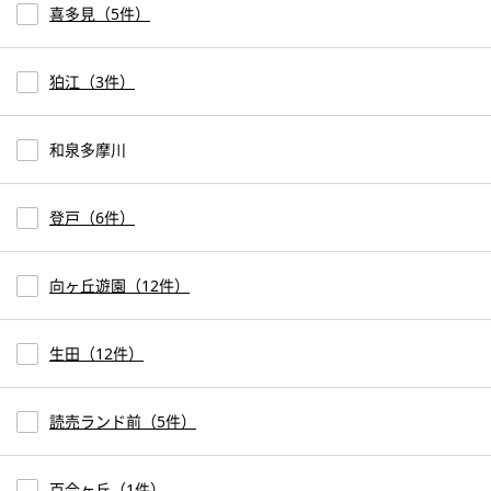
喜多見（5件）
狛江（3件）
和泉多摩川
登戸（6件）
向ヶ丘遊園（12件）
生田（12件）
読売ランド前（5件）
百合ヶ丘（1件）