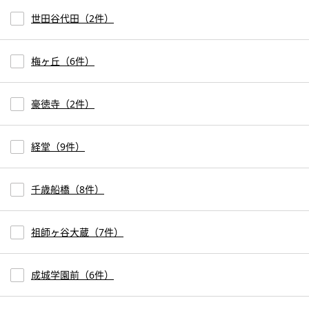
世田谷代田（2件）
梅ヶ丘（6件）
豪徳寺（2件）
経堂（9件）
千歳船橋（8件）
祖師ヶ谷大蔵（7件）
成城学園前（6件）