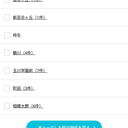
新百合ヶ丘（1件）
柿生
鶴川（4件）
玉川学園前（7件）
町田（3件）
相模大野（6件）
チェックした駅の物件を見る