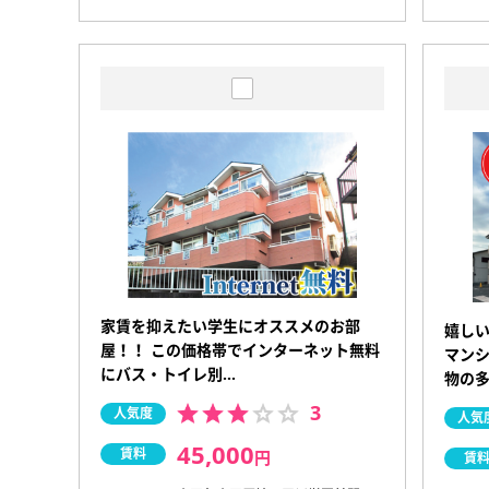
家賃を抑えたい学生にオススメのお部
嬉し
屋！！ この価格帯でインターネット無料
マンシ
にバス・トイレ別…
物の
3
人気度
人気
45,000
賃料
円
賃