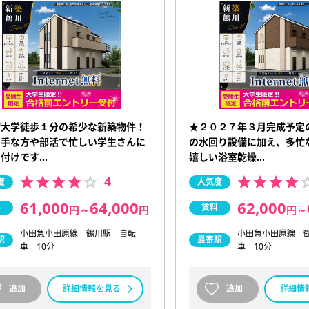
舘大学徒歩１分の希少な新築物件！
★２０２７年３月完成予定
苦手な方や部活で忙しい学生さんに
の水回り設備に加え、多忙
て付けです…
嬉しい浴室乾燥…
4
度
人気度
61,000
64,000
62,000
料
賃料
円
～
円
円
～
小田急小田原線 鶴川駅 自転
小田急小田原線 
駅
最寄駅
車 10分
車 10分
追加
詳細情報を見る
追加
詳細情