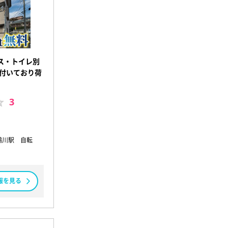
ス・トイレ別
が付いており荷
3
鶴川駅 自転
報を見る