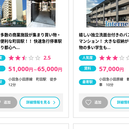
に多数の商業施設が集まり買い物・
嬉しい独立洗面台付きのバ
便利な町田駅！！ 快速急行停車駅
マンション！ 大きな収納
あり都心へ…
物の多い学生も…
2.5
度
人気度
51,000
65,000
57,000
料
賃料
円
～
円
円
小田急小田原線 町田駅 徒歩
小田急小田原線 
駅
最寄駅
12分
車 10分
追加
詳細情報を見る
追加
詳細情