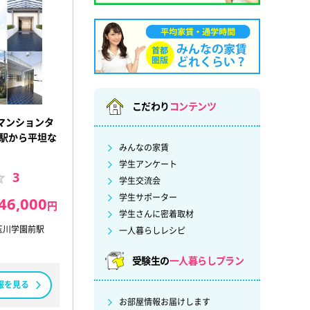
こだわり
コンテンツ
マンションタ
前駅から平坦な
みんなの家賃
学生アンケート
3
学生交流会
学生サポーター
46,000
円
学生さんに密着取材
玉川学園前駅
一人暮らしレシピ
受験生の
一人暮らしプラン
報を見る
お部屋情報お届けします