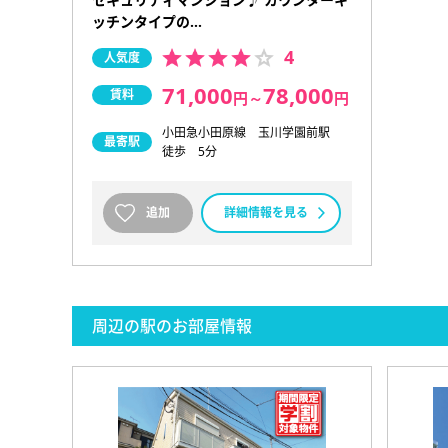
ッチンタイプの…
4
人気度
71,000
78,000
賃料
円
～
円
小田急小田原線 玉川学園前駅
最寄駅
徒歩 5分
追加
詳細情報を見る
周辺の駅のお部屋情報