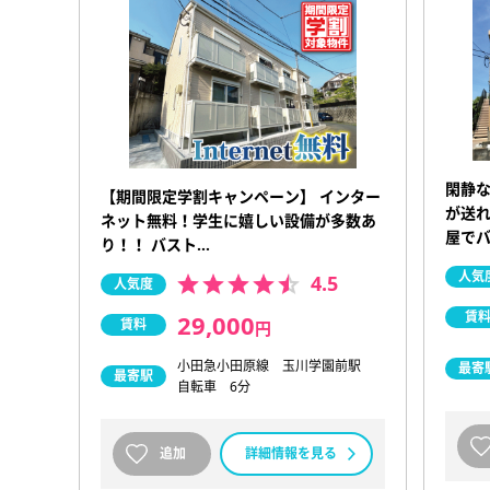
閑静
【期間限定学割キャンペーン】 インター
が送れ
ネット無料！学生に嬉しい設備が多数あ
屋で
り！！ バスト…
人気
4.5
人気度
賃
29,000
賃料
円
小田急小田原線 玉川学園前駅
最寄
最寄駅
自転車 6分
追加
詳細情報を見る