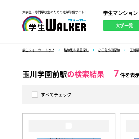
学生マンション
大学生・専門学校生のための進学準備サイト！
大学一覧
学生ウォーカー
学生ウォーカー トップ
路線別お部屋探し
小田急小田原線
玉川学
7
玉川学園前駅
の検索結果
件を表
すべてチェック