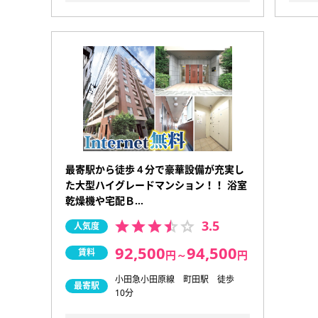
最寄駅から徒歩４分で豪華設備が充実し
た大型ハイグレードマンション！！ 浴室
乾燥機や宅配Ｂ…
3.5
人気度
92,500
94,500
賃料
円
～
円
小田急小田原線 町田駅 徒歩
最寄駅
10分