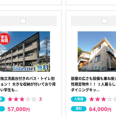
い独立洗面台付きのバス・トイレ別
部屋の広さも設備も兼ね揃
ョン！ 大きな収納が付いており荷
性限定物件！！ １人暮ら
多い学生も…
ダイニングキッ…
3
度
人気度
57,000
64,000
料
賃料
円
円