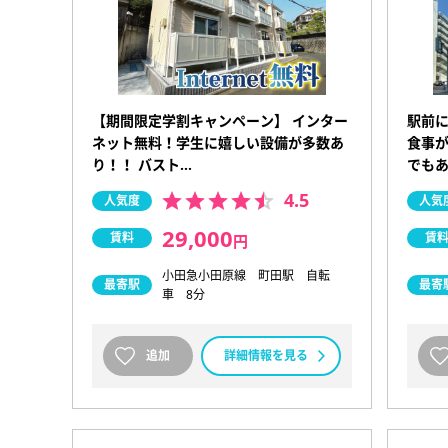
【期間限定学割キャンペーン】 インター
駅前
ネット無料！学生に嬉しい設備が多数あ
食事が
り！！ バスト…
でも
4.5
人気度
人気
29,000
賃料
賃
円
小田急小田原線 町田駅 自転
最寄駅
最寄
車 8分
追加
詳細情報を見る