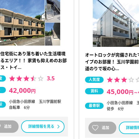
な住宅街にあり落ち着いた生活環境
オートロックが完備された
るエリア！！ 家賃も抑えめのお部
イプのお部屋！ 玉川学園
バス・トイ…
道のりで坂の心…
3.5
度
人気度
42,000
45,000
料
円
賃料
円
～
小田急小田原線 玉川学園前駅
小田急小田原線 
駅
最寄駅
自転車 6分
徒歩 6分
追加
詳細情報を見る
追加
詳細情