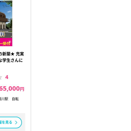
の新築★ 充実
な学生さんに
4
65,000
円
鶴川駅 自転
報を見る