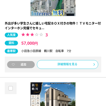
外出が多い学生さんに嬉しい宅配ＢＯＸ付きの物件！ ＴＶモニター付
インターホン完備でセキュ…
3
人気度
57,000
賃料
円
最寄駅
小田急小田原線 鶴川駅 自転車 7分
詳細情報を見る
追加