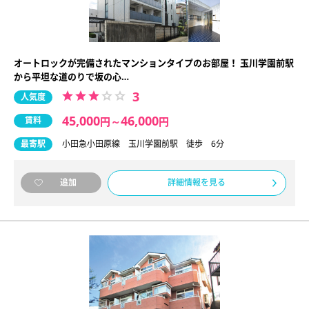
オートロックが完備されたマンションタイプのお部屋！ 玉川学園前駅
から平坦な道のりで坂の心…
3
人気度
45,000
46,000
賃料
円
～
円
最寄駅
小田急小田原線 玉川学園前駅 徒歩 6分
詳細情報を見る
追加