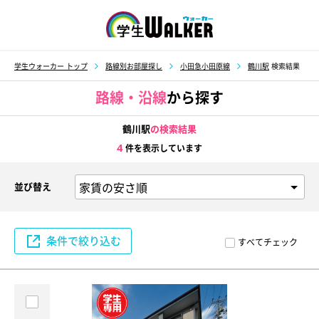
学生ウォーカー
学生ウォーカー トップ
路線別お部屋探し
小田急小田原線
鶴川駅
検索結果
路線・沿線
から探す
鶴川駅
の検索結果
4
件を表示しています
並び替え
条件で絞り込む
すべてチェック