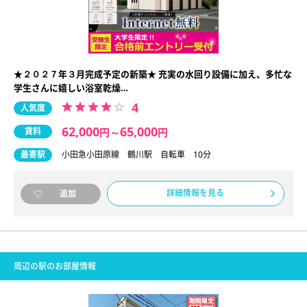
★２０２７年３月完成予定の新築★ 充実の水回り設備に加え、多忙な
学生さんに嬉しい浴室乾燥…
4
人気度
62,000
65,000
賃料
円
～
円
最寄駅
小田急小田原線 鶴川駅 自転車 10分
詳細情報を見る
追加
周辺の駅のお部屋情報