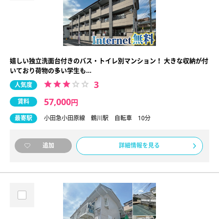
嬉しい独立洗面台付きのバス・トイレ別マンション！ 大きな収納が付
いており荷物の多い学生も…
3
人気度
57,000
賃料
円
最寄駅
小田急小田原線 鶴川駅 自転車 10分
詳細情報を見る
追加