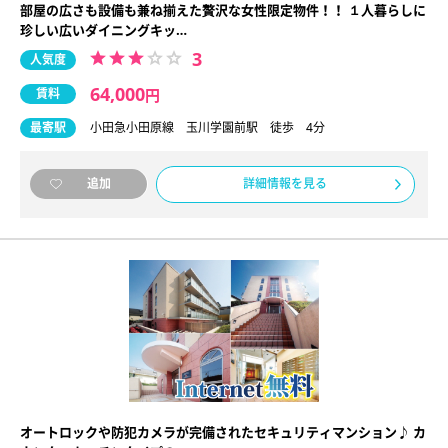
部屋の広さも設備も兼ね揃えた贅沢な女性限定物件！！ １人暮らしに
珍しい広いダイニングキッ…
3
人気度
64,000
賃料
円
最寄駅
小田急小田原線 玉川学園前駅 徒歩 4分
詳細情報を見る
追加
オートロックや防犯カメラが完備されたセキュリティマンション♪ カ