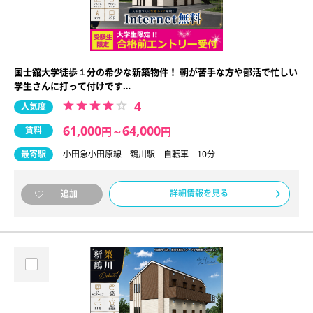
国士舘大学徒歩１分の希少な新築物件！ 朝が苦手な方や部活で忙しい
学生さんに打って付けです…
4
人気度
61,000
64,000
賃料
円
～
円
最寄駅
小田急小田原線 鶴川駅 自転車 10分
詳細情報を見る
追加