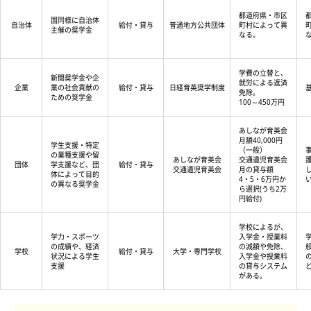
都道府県・市区
国同様に自治体
自治体
給付・貸与
普通地方公共団体
町村によって異
主催の奨学金
なる。
学費の立替と、
新聞奨学金や企
就労による返済
企業
業の社会貢献の
給付・貸与
日経育英奨学制度
免除。
ための奨学金
100～450万円
あしなが育英会
月額40,000円
学生支援・特定
（一般）
の業種支援や留
あしなが育英会
交通遺児育英会
団体
学支援など、団
給付・貸与
交通遺児育英会
月の貸与額
体によって目的
4・5・6万円か
の異なる奨学金
ら選択(うち2万
円給付)
学校によるが、
学力・スポーツ
入学金・授業料
の成績や、経済
の減額や免除、
学校
給付・貸与
大学・専門学校
状況による学生
入学金や授業料
支援
の貸与システム
がある。