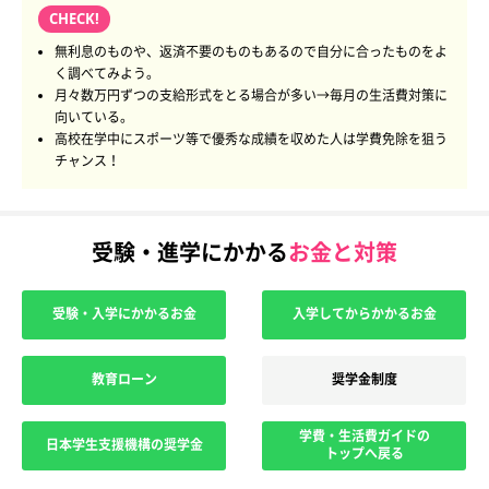
CHECK!
無利息のものや、返済不要のものもあるので自分に合ったものをよ
く調べてみよう。
月々数万円ずつの支給形式をとる場合が多い→毎月の生活費対策に
向いている。
高校在学中にスポーツ等で優秀な成績を収めた人は学費免除を狙う
チャンス！
受験・進学にかかる
お金と対策
受験・入学にかかるお金
入学してからかかるお金
教育ローン
奨学金制度
学費・生活費ガイドの
日本学生支援機構の奨学金
トップへ戻る