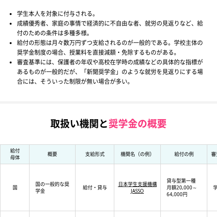
学生本人を対象に付与される。
成績優秀者、家庭の事情で経済的に不自由な者、就労の見返りなど、給
付のための条件は多種多様。
給付の形態は月々数万円ずつ支給されるのが一般的である。学校主体の
奨学金制度の場合、授業料を直接減額・免除するものがある。
審査基準には、保護者の年収や高校在学時の成績などの具体的な指標が
あるものが一般的だが、「新聞奨学金」のような就労を見返りにする場
合には、そういった制限が無い場合が多い。
取扱い機関と
奨学金の概要
給付
概要
支給形式
機関名（の例）
給付の例
審
母体
貸与型第一種
国の一般的な奨
日本学生支援機構
国
給付・貸与
月額20,000～
学金
JASSO
64,000円