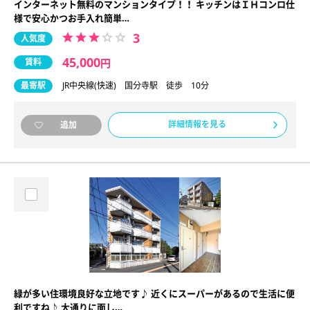
インターネット無料のマンションタイプ！！ キッチンはＩＨコンロ仕
様で安心かつお手入れ簡単…
3
人気度
45,000
賃料
円
最寄駅
JR中央線(快速) 国分寺駅 徒歩 10分
詳細情報を見る
追加
緑が多い住環境良好な立地です♪ 近くにスーパーがあるので生活に便
利ですね♪ 大通りに面し…