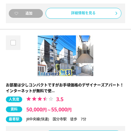
詳細情報を見る
追加
お部屋は少しコンパクトですがお手頃価格のデザイナーズアパート！
インターネットが無料で使…
3.5
人気度
50,000
55,000
賃料
円
～
円
最寄駅
JR中央線(快速) 国分寺駅 徒歩 7分