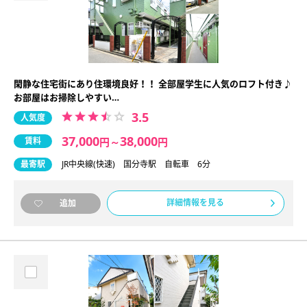
閑静な住宅街にあり住環境良好！！ 全部屋学生に人気のロフト付き♪
お部屋はお掃除しやすい…
3.5
人気度
37,000
38,000
賃料
円
～
円
最寄駅
JR中央線(快速) 国分寺駅 自転車 6分
詳細情報を見る
追加