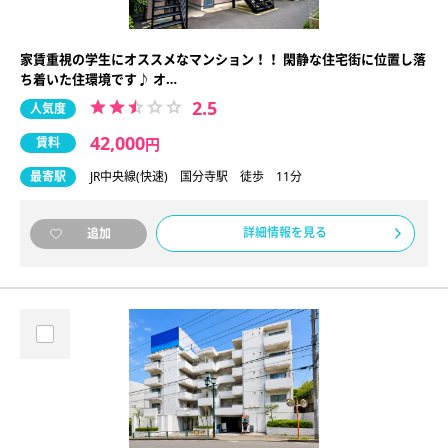
家賃重視の学生にオススメなマンション！！ 閑静な住宅街に位置し落
ち着いた住環境です♪ オ…
2.5
人気度
42,000
賃料
円
最寄駅
JR中央線(快速) 国分寺駅 徒歩 11分
詳細情報を見る
追加