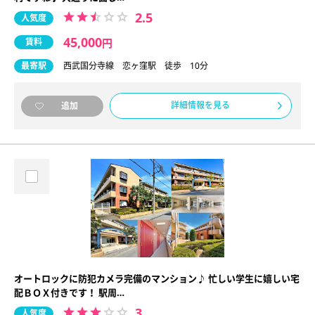
2.5
人気度
45,000
賃料
円
最寄駅
西武国分寺線 恋ヶ窪駅 徒歩 10分
詳細情報を見る
追加
オートロックに防犯カメラ完備のマンション♪ 忙しい学生に嬉しい宅
配ＢＯＸ付きです！ 駅周…
3
人気度