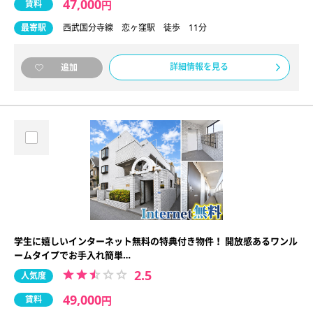
47,000
賃料
円
最寄駅
西武国分寺線 恋ヶ窪駅 徒歩 11分
詳細情報を見る
追加
学生に嬉しいインターネット無料の特典付き物件！ 開放感あるワンル
ームタイプでお手入れ簡単…
2.5
人気度
49,000
賃料
円