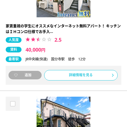
家賃重視の学生にオススメなインターネット無料アパート！ キッチン
はＩＨコンロ仕様でお手入…
2.5
人気度
40,000
賃料
円
最寄駅
JR中央線(快速) 国分寺駅 徒歩 12分
詳細情報を見る
追加