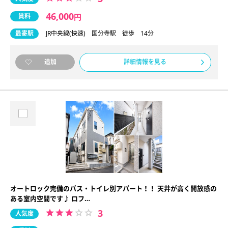
46,000
賃料
円
最寄駅
JR中央線(快速) 国分寺駅 徒歩 14分
詳細情報を見る
追加
オートロック完備のバス・トイレ別アパート！！ 天井が高く開放感の
ある室内空間です♪ ロフ…
3
人気度