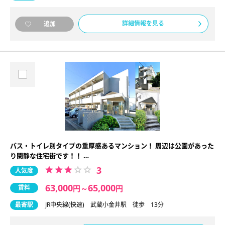
詳細情報を見る
追加
バス・トイレ別タイプの重厚感あるマンション！ 周辺は公園があった
り閑静な住宅街です！！ …
3
人気度
63,000
65,000
賃料
円
～
円
最寄駅
JR中央線(快速) 武蔵小金井駅 徒歩 13分