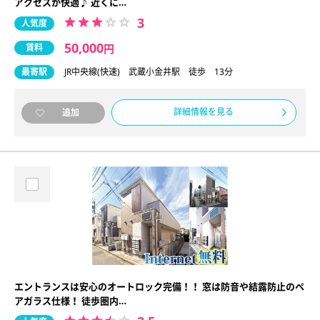
アクセスが快適♪ 近くに…
3
人気度
50,000
賃料
円
最寄駅
JR中央線(快速) 武蔵小金井駅 徒歩 13分
詳細情報を見る
追加
エントランスは安心のオートロック完備！！ 窓は防音や結露防止のペ
アガラス仕様！ 徒歩圏内…