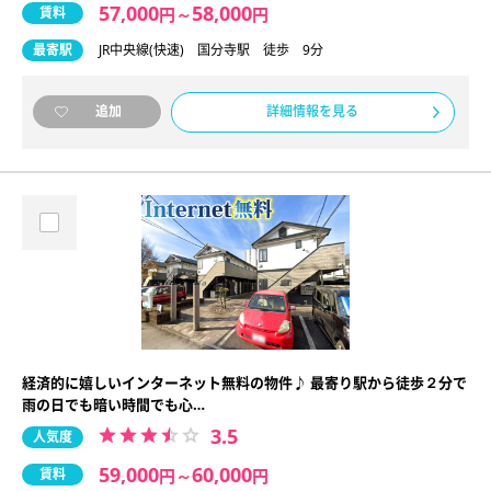
57,000
58,000
賃料
円
～
円
最寄駅
JR中央線(快速) 国分寺駅 徒歩 9分
詳細情報を見る
追加
経済的に嬉しいインターネット無料の物件♪ 最寄り駅から徒歩２分で
雨の日でも暗い時間でも心…
3.5
人気度
59,000
60,000
賃料
円
～
円