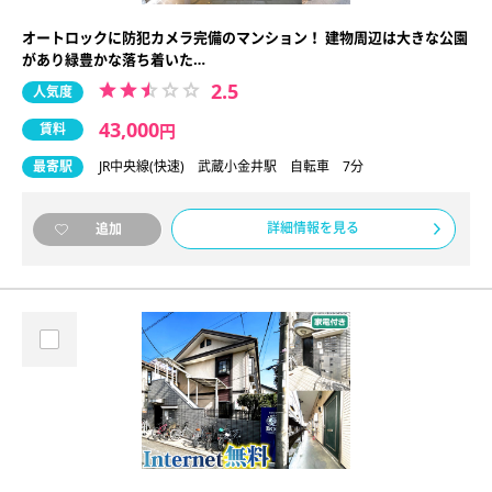
オートロックに防犯カメラ完備のマンション！ 建物周辺は大きな公園
があり緑豊かな落ち着いた…
2.5
人気度
43,000
賃料
円
最寄駅
JR中央線(快速) 武蔵小金井駅 自転車 7分
詳細情報を見る
追加