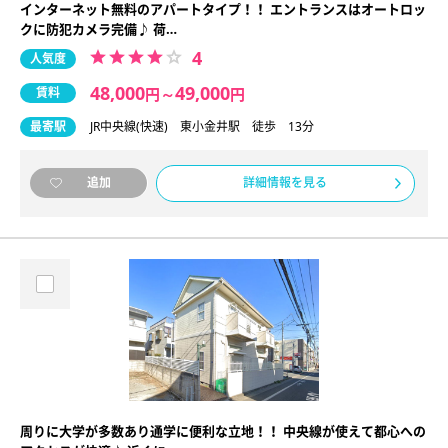
インターネット無料のアパートタイプ！！ エントランスはオートロッ
クに防犯カメラ完備♪ 荷…
4
人気度
48,000
49,000
賃料
円
～
円
最寄駅
JR中央線(快速) 東小金井駅 徒歩 13分
詳細情報を見る
追加
周りに大学が多数あり通学に便利な立地！！ 中央線が使えて都心への