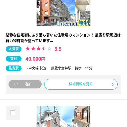
閑静な住宅街にあり落ち着いた住環境のマンション！ 最寄り駅周辺は
買い物施設が整っています…
3.5
人気度
40,000
賃料
円
最寄駅
JR中央線(快速) 武蔵小金井駅 徒歩 11分
詳細情報を見る
追加