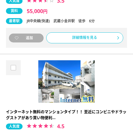
3.5
人気度
55,000
賃料
円
最寄駅
JR中央線(快速) 武蔵小金井駅 徒歩 6分
詳細情報を見る
追加
インターネット無料のマンションタイプ！！ 至近にコンビニやドラッ
グストアがあり買い物便利…
4.5
人気度