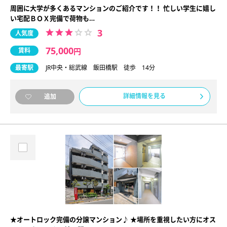
周囲に大学が多くあるマンションのご紹介です！！ 忙しい学生に嬉し
い宅配ＢＯＸ完備で荷物も…
3
人気度
75,000
賃料
円
最寄駅
JR中央・総武線 飯田橋駅 徒歩 14分
詳細情報を見る
追加
★オートロック完備の分譲マンション♪ ★場所を重視したい方にオス