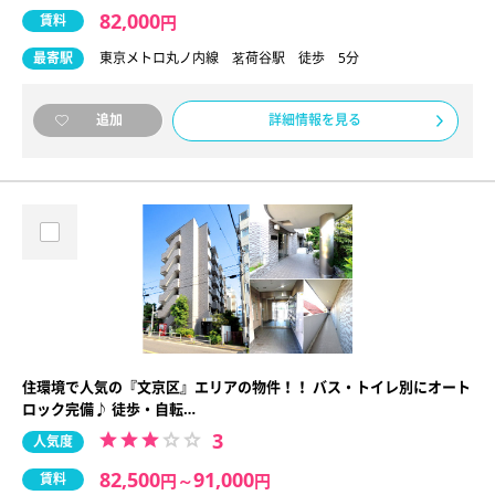
82,000
賃料
円
最寄駅
東京メトロ丸ノ内線 茗荷谷駅 徒歩 5分
詳細情報を見る
追加
住環境で人気の『文京区』エリアの物件！！ バス・トイレ別にオート
ロック完備♪ 徒歩・自転…
3
人気度
82,500
91,000
賃料
円
～
円