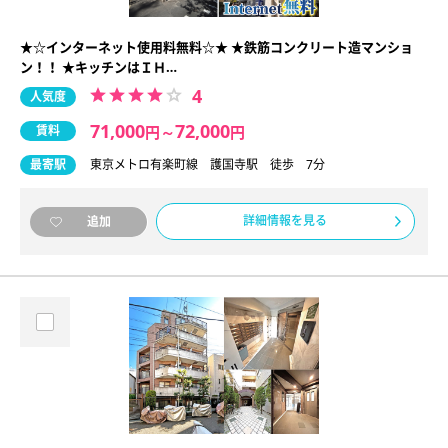
★☆インターネット使用料無料☆★ ★鉄筋コンクリート造マンショ
ン！！ ★キッチンはＩＨ…
4
人気度
71,000
72,000
賃料
円
～
円
最寄駅
東京メトロ有楽町線 護国寺駅 徒歩 7分
詳細情報を見る
追加