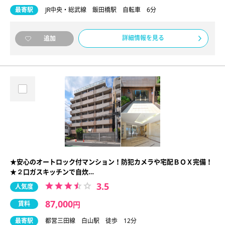
最寄駅
JR中央・総武線 飯田橋駅 自転車 6分
詳細情報を見る
追加
★安心のオートロック付マンション！防犯カメラや宅配ＢＯＸ完備！
★２口ガスキッチンで自炊…
3.5
人気度
87,000
賃料
円
最寄駅
都営三田線 白山駅 徒歩 12分