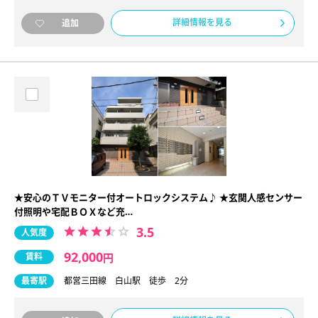
詳細情報を見る
追加
★安心のＴＶモニター付オートロックシステム♪ ★玄関人感センサー
付照明や宅配ＢＯＸなど充…
3.5
人気度
92,000
賃料
円
最寄駅
都営三田線 白山駅 徒歩 2分