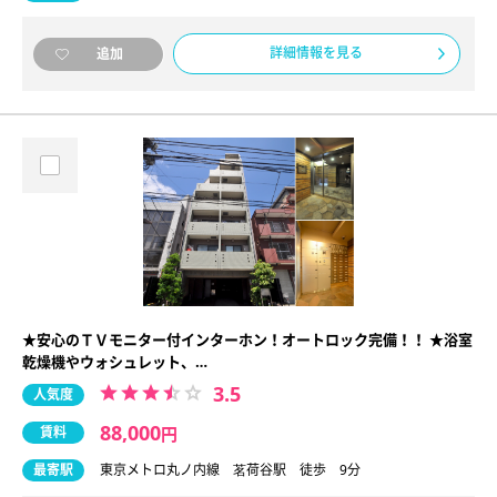
詳細情報を見る
追加
★安心のＴＶモニター付インターホン！オートロック完備！！ ★浴室
乾燥機やウォシュレット、…
3.5
人気度
88,000
賃料
円
最寄駅
東京メトロ丸ノ内線 茗荷谷駅 徒歩 9分