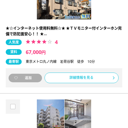
★☆インターネット使用料無料☆★ ★ＴＶモニター付インターホン完
備で防犯面安心！！ ★…
4
人気度
67,000
賃料
円
最寄駅
東京メトロ丸ノ内線 茗荷谷駅 徒歩 10分
詳細情報を見る
追加