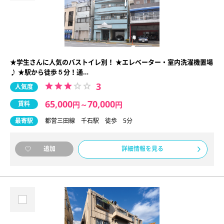
★学生さんに人気のバストイレ別！ ★エレベーター・室内洗濯機置場
♪ ★駅から徒歩５分！通…
3
人気度
65,000
70,000
賃料
円
～
円
最寄駅
都営三田線 千石駅 徒歩 5分
詳細情報を見る
追加