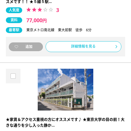
スメです！！ ★５線５駅…
3
人気度
77,000
賃料
円
最寄駅
東京メトロ南北線 東大前駅 徒歩 6分
詳細情報を見る
追加
★家賃＆アクセス重視の方にオススメです♪ ★東京大学の目の前！大
きな通りを少し入った静か…