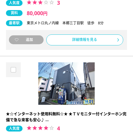
3
人気度
80,000
賃料
円
最寄駅
東京メトロ丸ノ内線 本郷三丁目駅 徒歩 8分
詳細情報を見る
追加
★☆インターネット使用料無料☆★ ★ＴＶモニター付インターホン完
備で急な来客も安心♪ …
4
人気度