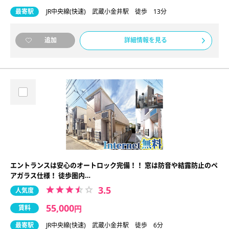
最寄駅
JR中央線(快速) 武蔵小金井駅 徒歩 13分
詳細情報を見る
追加
エントランスは安心のオートロック完備！！ 窓は防音や結露防止のペ
アガラス仕様！ 徒歩圏内…
3.5
人気度
55,000
賃料
円
最寄駅
JR中央線(快速) 武蔵小金井駅 徒歩 6分