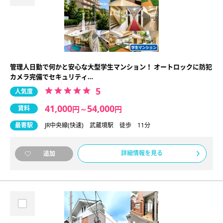
管理人日勤で何かと安心な大型学生マンション！ オートロックに防犯
カメラ完備でセキュリティ…
5
人気度
41,000
54,000
賃料
円
～
円
最寄駅
JR中央線(快速) 武蔵境駅 徒歩 11分
詳細情報を見る
追加