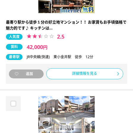
最寄り駅から徒歩１分の好立地マンション！！ お家賃もお手頃価格で
魅力的です♪ キッチンは…
2.5
人気度
42,000
賃料
円
最寄駅
JR中央線(快速) 東小金井駅 徒歩 12分
詳細情報を見る
追加