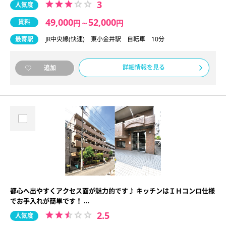
3
人気度
49,000
52,000
賃料
円
～
円
最寄駅
JR中央線(快速) 東小金井駅 自転車 10分
詳細情報を見る
追加
都心へ出やすくアクセス面が魅力的です♪ キッチンはＩＨコンロ仕様
でお手入れが簡単です！ …
2.5
人気度