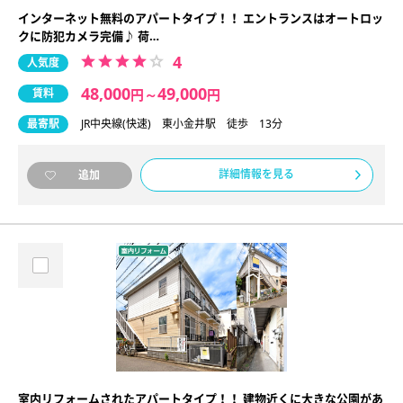
インターネット無料のアパートタイプ！！ エントランスはオートロッ
クに防犯カメラ完備♪ 荷…
4
人気度
48,000
49,000
賃料
円
～
円
最寄駅
JR中央線(快速) 東小金井駅 徒歩 13分
詳細情報を見る
追加
室内リフォームされたアパートタイプ！！ 建物近くに大きな公園があ