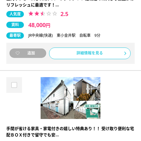
リフレッシュに最適です！…
2.5
人気度
48,000
賃料
円
最寄駅
JR中央線(快速) 東小金井駅 自転車 9分
詳細情報を見る
追加
手間が省ける家具・家電付きの嬉しい特典あり！！ 受け取り便利な宅
配ＢＯＸ付きで留守でも安…