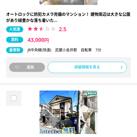
オートロックに防犯カメラ完備のマンション！ 建物周辺は大きな公園
があり緑豊かな落ち着いた…
2.5
人気度
43,000
賃料
円
最寄駅
JR中央線(快速) 武蔵小金井駅 自転車 7分
詳細情報を見る
追加