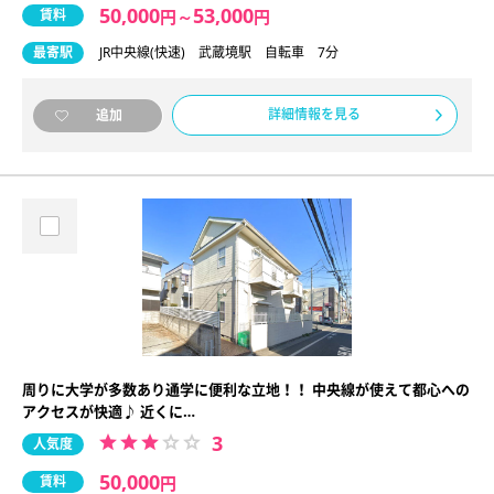
50,000
53,000
賃料
円
～
円
最寄駅
JR中央線(快速) 武蔵境駅 自転車 7分
詳細情報を見る
追加
周りに大学が多数あり通学に便利な立地！！ 中央線が使えて都心への
アクセスが快適♪ 近くに…
3
人気度
50,000
賃料
円