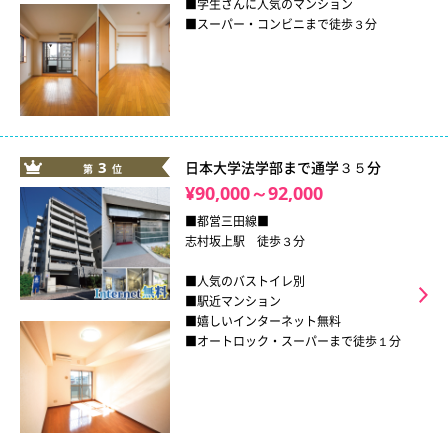
■学生さんに人気のマンション
■スーパー・コンビニまで徒歩３分
3
日本大学法学部まで通学３５分
第
位
¥90,000～92,000
■都営三田線■
志村坂上駅 徒歩３分
■人気のバストイレ別
■駅近マンション
■嬉しいインターネット無料
■オートロック・スーパーまで徒歩１分