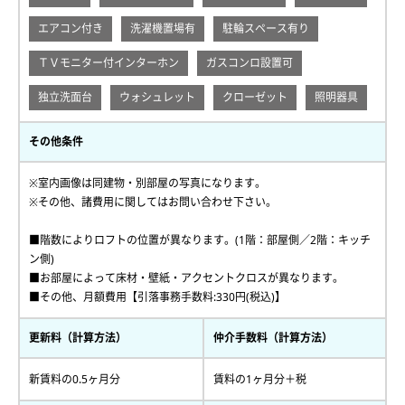
エアコン付き
洗濯機置場有
駐輪スペース有り
ＴＶモニター付インターホン
ガスコンロ設置可
独立洗面台
ウォシュレット
クローゼット
照明器具
その他条件
※室内画像は同建物・別部屋の写真になります。
※その他、諸費用に関してはお問い合わせ下さい。
■階数によりロフトの位置が異なります。(1階：部屋側／2階：キッチ
ン側)
■お部屋によって床材・壁紙・アクセントクロスが異なります。
■その他、月額費用【引落事務手数料:330円(税込)】
更新料（計算方法）
仲介手数料（計算方法）
新賃料の0.5ヶ月分
賃料の1ヶ月分＋税