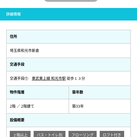
詳細情報
住所
埼玉県和光市新倉
交通手段
交通手段①
東武東上線 和光市駅
徒歩１３分
物件階層
築年数
2階 ／ 2階建て
築33年
設備概要
２階以上
バス・トイレ別
フローリング
ロフト付き