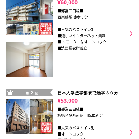
¥60,000
■都営三田線■
西巣鴨駅 徒歩５分
■人気のバストイレ別
■嬉しいインターネット無料
■TVモニター付オートロック
■洗面脱衣所独立
2
日本大学法学部まで通学３０分
第
位
¥53,000
■都営三田線■
板橋区役所前駅 自転車６分
■人気のバストイレ別
■オートロック