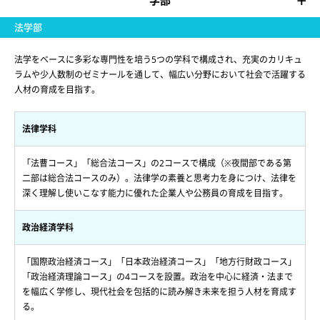
学部
法学部
法学をベースに多彩な専門性を培う5つの学科で構成され、充実のカリキュ
ラムや少人数制のゼミナールを通して、幅広い分野において社会で活躍する
人材の育成を目指す。
法律学科
「法曹コース」「総合法コース」の2コースで構成（※夜間部である第
二部は総合法コースのみ）。法律学の素養と思考力を身につけ、法律を
深く理解し使いこなす能力に優れた企業人や公務員の育成を目指す。
政治経済学科
「国際政治経済コース」「日本政治経済コース」「地方行財政コース」
「政治経済理論コース」の4コースを設置。政治を中心に経済・法まで
を幅広く学修し、現代社会を包括的に読み解き未来を担う人材を育成す
る。