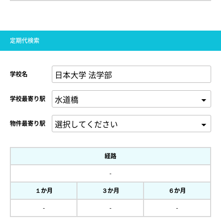
定期代検索
学校名
学校最寄り駅
物件最寄り駅
経路
-
１か月
３か月
６か月
-
-
-