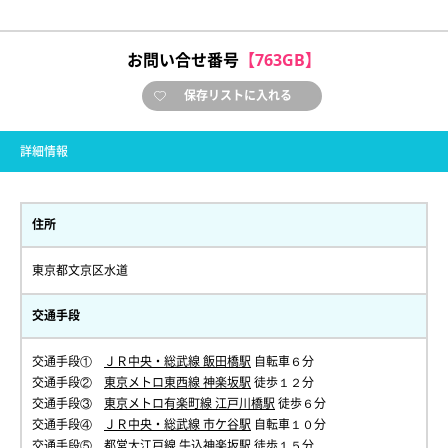
お問い合せ番号
【763GB】
保存リストに入れる
詳細情報
住所
東京都文京区水道
交通手段
交通手段①
ＪＲ中央・総武線 飯田橋駅
自転車６分
交通手段②
東京メトロ東西線 神楽坂駅
徒歩１２分
交通手段③
東京メトロ有楽町線 江戸川橋駅
徒歩６分
交通手段④
ＪＲ中央・総武線 市ケ谷駅
自転車１０分
交通手段⑤
都営大江戸線 牛込神楽坂駅
徒歩１５分