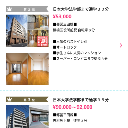
2
日本大学法学部まで通学３０分
第
位
¥53,000
■都営三田線■
板橋区役所前駅 自転車６分
■人気のバストイレ別
■オートロック
■学生さんに人気のマンション
■スーパー・コンビニまで徒歩３分
3
日本大学法学部まで通学３５分
第
位
¥90,000～92,000
■都営三田線■
志村坂上駅 徒歩３分