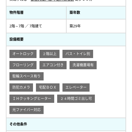
物件階層
築年数
2階～7階 ／ 7階建て
築29年
設備概要
オートロック
２階以上
バス・トイレ別
フローリング
エアコン付き
洗濯機置場有
駐輪スペース有り
防犯カメラ
宅配ＢＯＸ
エレベーター
ＩＨクッキングヒーター
２４時間ゴミ出し可
光ファイバー対応
その他条件