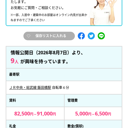
たします。
お気軽にご質問・ご相談ください。
※一部、入居中・建築中のお部屋はオンライン内見が出来か
ねますのでご了承ください
保存リストに入れる
情報公開日（2026年8月7日）より、
9
が興味を持っています。
人
最寄駅
ＪＲ中央・総武線 飯田橋駅
自転車６分
賃料
管理費
82,500
91,000
5,000
6,500
円～
円
円～
円
礼金
敷金(償却)