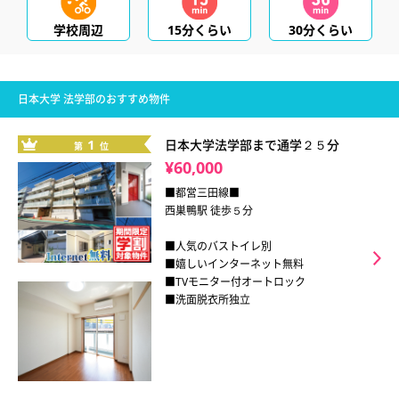
学校周辺
15分くらい
30分くらい
日本大学 法学部のおすすめ物件
1
日本大学法学部まで通学２５分
第
位
¥60,000
■都営三田線■
西巣鴨駅 徒歩５分
■人気のバストイレ別
■嬉しいインターネット無料
■TVモニター付オートロック
■洗面脱衣所独立