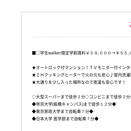
■□学生walker限定学割賃料￥５９,０００→￥５５
★オートロック付マンション！ＴＶモニター付インタ
★ＩＨクッキングヒーターで火の元も安心♪室内洗濯
★大通りを少し入った場所なので夜道も安心です！
◇大型スーパーまで徒歩２分◇コンビニまで徒歩２分
◆帝京大学(板橋キャンパス)まで徒歩１２分◆
◆東京家政大学まで自転車７分◆
◆日本大学 医学部まで自転車７分◆