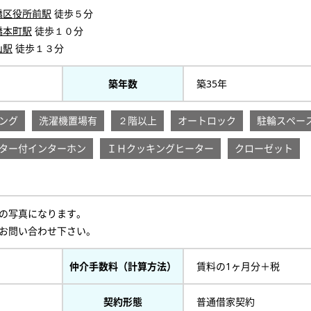
橋区役所前駅
徒歩５分
橋本町駅
徒歩１０分
山駅
徒歩１３分
築年数
築35年
ング
洗濯機置場有
２階以上
オートロック
駐輪スペー
ター付インターホン
ＩＨクッキングヒーター
クローゼット
の写真になります。
お問い合わせ下さい。
仲介手数料（計算方法）
賃料の1ヶ月分＋税
契約形態
普通借家契約