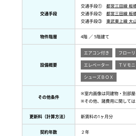
交通手段①
都営三田線 板
交通手段
交通手段②
都営三田線 板
交通手段③
東武東上線 大
物件階層
4階 ／ 5階建て
エアコン付き
フローリ
設備概要
エレベーター
ＴＶモニ
シューズＢＯＸ
※室内画像は同建物・別部屋
その他条件
※その他、諸費用に関しては
更新料（計算方法）
新賃料の1ヶ月分
契約年数
２年