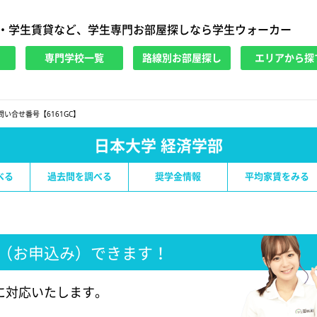
・学生賃貸など、学生専門お部屋探しなら学生ウォーカー
専門学校一覧
路線別お部屋探し
エリアから探
問い合せ番号【6161GC】
日本大学 経済学部
べる
過去問を調べる
奨学金情報
平均家賃をみる
（お申込み）できます！
に対応いたします。