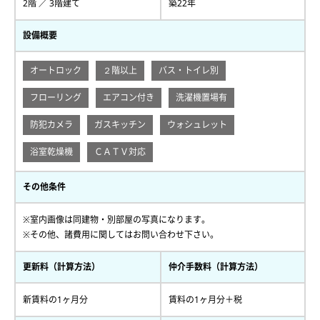
2階 ／ 3階建て
築22年
設備概要
オートロック
２階以上
バス・トイレ別
フローリング
エアコン付き
洗濯機置場有
防犯カメラ
ガスキッチン
ウォシュレット
浴室乾燥機
ＣＡＴＶ対応
その他条件
※室内画像は同建物・別部屋の写真になります。
※その他、諸費用に関してはお問い合わせ下さい。
更新料（計算方法）
仲介手数料（計算方法）
新賃料の1ヶ月分
賃料の1ヶ月分＋税