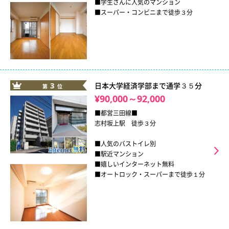
■学生さんに人気のマンション
■スーパー・コンビニまで徒歩３分
3
日本大学経済学部まで通学３５分
第
位
¥90,000～92,000
■都営三田線■
志村坂上駅 徒歩３分
■人気のバストイレ別
■駅近マンション
■嬉しいインターネット無料
■オートロック・スーパーまで徒歩１分