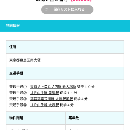
保存リストに入れる
詳細情報
住所
東京都豊島区南大塚
交通手段
交通手段①
東京メトロ丸ノ内線 新大塚駅
徒歩１０分
交通手段②
ＪＲ山手線 巣鴨駅
徒歩１１分
交通手段③
都営都電荒川線 大塚駅前駅
徒歩４分
交通手段④
ＪＲ山手線 大塚駅
徒歩４分
物件階層
築年数