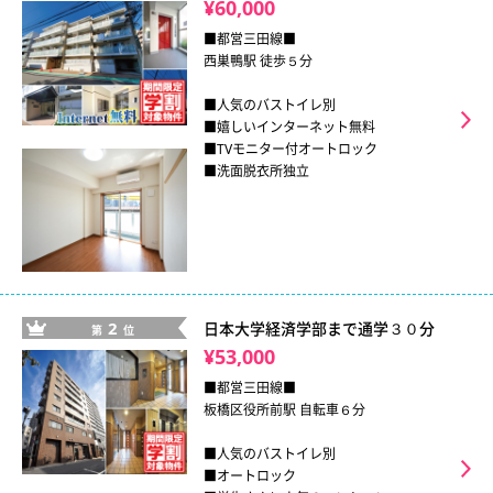
¥60,000
■都営三田線■
西巣鴨駅 徒歩５分
■人気のバストイレ別
■嬉しいインターネット無料
■TVモニター付オートロック
■洗面脱衣所独立
2
日本大学経済学部まで通学３０分
第
位
¥53,000
■都営三田線■
板橋区役所前駅 自転車６分
■人気のバストイレ別
■オートロック